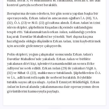
edildi; Berat A. ve Muhammed M. tutuklandı, Berkan A. ise adli
kontrol şartıyla serbest bırakıldı.
Soruşturma devam ederken, bir gün sonra yapılan başka bir
operasyonda, Erkan Aslan’ın amcasının oğulları İ.A. (61), Y.A.
(32), Ö.A. (23) ve N.G. (22) gözaltına alındı. Erkan Aslan’ın izini
süren ekipler, şüphelinin Kuşadası ilçesinde saklandığını
tespit etti. Yakalanmaktan korkan Aslan, saklandığı yerden
kaçarak Davutlar Mahallesi’ne yöneldi. Yurt dışına kaçma
hazırlığında olduğu düşünülen Erkan Aslan, izini kaybettirmek
için arazide gizlenmeye çalışıyordu.
Polis ekipleri, yoğun çalışmalar sonucunda Erkan Aslan’ı
Davutlar Mahallesi’nde yakaladı. Erkan Aslan ve birlikte
yakalanan dört kişi, işlemleri tamamlandıktan sonra Söke
Adliyesi’ne sevk edildi. Erkan Aslan (29) ile yakınları Yiğit A.
(32) ve Nihat G. (22), mahkemece tutuklandı. Şüphelilerden Ö.A.
ve İ.A., adli kontrol koşulu ile serbest bırakıldı. Böylelikle
tutuklu sayısı altıya ulaştı. Aydın İl Emniyet Müdürlüğü, Erkan
Aslan’ın kırsal alanda yakalanmasına dair operasyonun dron
görüntülerini kamuoyuyla paylaştı.