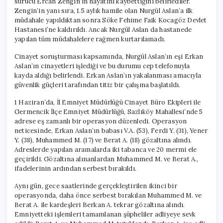
sürücü Ercan Zengin’in hayatını kaybettiğini belirlediler.
Zengin’in yanı sıra, 1.5 aylık hamile olan Nurgül Aslan’a ilk
müdahale yapıldıktan sonra Söke Fehime Faik Kocagöz Devlet
Hastanesi’ne kaldırıldı. Ancak Nurgül Aslan da hastanede
yapılan tüm müdahalelere rağmen kurtarılamadı.
Cinayet soruşturması kapsamında, Nurgül Aslan’ın eşi Erkan
Aslan’ın cinayetleri işlediği ve bu durumu cep telefonuyla
kayda aldığı belirlendi. Erkan Aslan’ın yakalanması amacıyla
güvenlik güçleri tarafından titiz bir çalışma başlatıldı.
1 Haziran’da, İl Emniyet Müdürlüğü Cinayet Büro Ekipleri ile
Germencik İlçe Emniyet Müdürlüğü, Sazlıköy Mahallesi’nde 5
adrese eş zamanlı bir operasyon düzenledi. Operasyon
neticesinde, Erkan Aslan’ın babası V.A. (53), Ferdi Y. (31), Yener
Y. (38), Muhammed M. (17) ve Berat A. (18) gözaltına alındı.
Adreslerde yapılan aramalarda iki tabanca ve 20 mermi ele
geçirildi. Gözaltına alınanlardan Muhammed M. ve Berat A.,
ifadelerinin ardından serbest bırakıldı.
Aynı gün, gece saatlerinde gerçekleştirilen ikinci bir
operasyonda, daha önce serbest bırakılan Muhammed M. ve
Berat A. ile kardeşleri Berkan A. tekrar gözaltına alındı.
Emniyetteki işlemleri tamamlanan şüpheliler adliyeye sevk