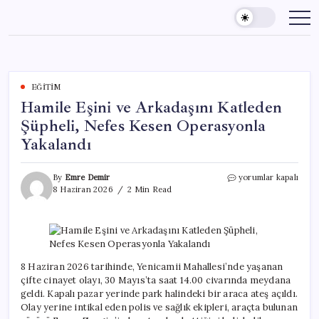
Skip
to
content
EĞITIM
Hamile Eşini ve Arkadaşını Katleden
Şüpheli, Nefes Kesen Operasyonla
Yakalandı
Hamile
By
Emre Demir
yorumlar kapalı
Eşini
8 Haziran 2026
2 Min Read
ve
Arkadaşını
Katleden
Şüpheli,
Nefes
Kesen
8 Haziran 2026 tarihinde, Yenicamii Mahallesi’nde yaşanan
Operasyonla
çifte cinayet olayı, 30 Mayıs’ta saat 14.00 civarında meydana
Yakalandı
geldi. Kapalı pazar yerinde park halindeki bir araca ateş açıldı.
için
Olay yerine intikal eden polis ve sağlık ekipleri, araçta bulunan