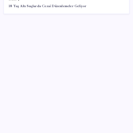
18 Yaş Altı Suçlarda Cezai Düzenlemeler Geliyor
SON YAZILAR
Mahkemeden Beyaz Saray’daki balo salonu projesine
durdurma kararı
Beklenen veri geldi: Altın uçuşa geçti
Fed Başkanı’ndan piyasaları sarsacak mesaj:
Enflasyon artarsa faiz artırımı yeniden masaya
gelecek
Altın fiyatlarında güçlü yükseliş sürüyor: Gram,