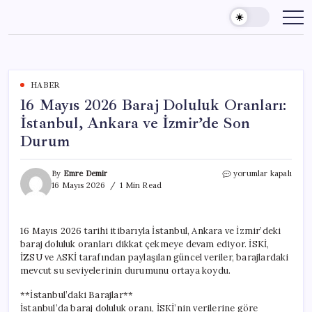
Skip
to
content
HABER
16 Mayıs 2026 Baraj Doluluk Oranları:
İstanbul, Ankara ve İzmir’de Son
Durum
16
By
Emre Demir
yorumlar kapalı
Mayıs
16 Mayıs 2026
1 Min Read
2026
Baraj
Doluluk
16 Mayıs 2026 tarihi itibarıyla İstanbul, Ankara ve İzmir’deki
Oranları:
baraj doluluk oranları dikkat çekmeye devam ediyor. İSKİ,
İstanbul,
Ankara
İZSU ve ASKİ tarafından paylaşılan güncel veriler, barajlardaki
ve
mevcut su seviyelerinin durumunu ortaya koydu.
İzmir’de
Son
**İstanbul’daki Barajlar**
Durum
İstanbul’da baraj doluluk oranı, İSKİ’nin verilerine göre