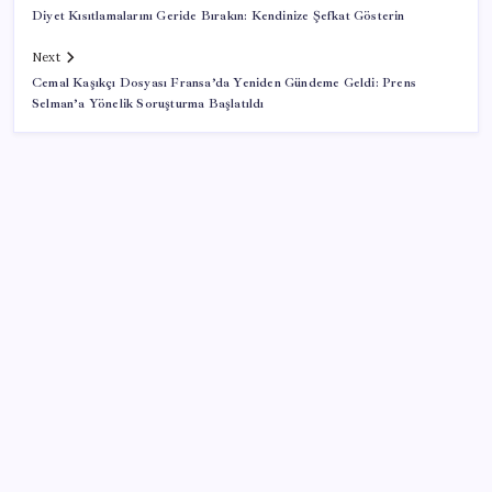
Diyet Kısıtlamalarını Geride Bırakın: Kendinize Şefkat Gösterin
Next
Cemal Kaşıkçı Dosyası Fransa’da Yeniden Gündeme Geldi: Prens
Selman’a Yönelik Soruşturma Başlatıldı
SON YAZILAR
Mahkemeden Beyaz Saray’daki balo salonu projesine
durdurma kararı
Beklenen veri geldi: Altın uçuşa geçti
Fed Başkanı’ndan piyasaları sarsacak mesaj: