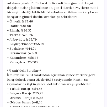
için
ortalama yüzde 71,61 olarak belirlendi. Son günlerde küçük
dalgalanmalar gözlemlense de, genel olarak seviyelerin stabil
bir seyir izlediği bildirildi. İstanbul’un su ihtiyacını karşılayan
barajların güncel doluluk oranları şu şekildedir:
– Ömerli: %95,46
– Darlık: %91,98
– Elmalı: %96,35
– Terkos: %59,26
– Alibeyköy: %65,79
– Büyükçekmece: %55,39
– Sazlıdere: %44,71
– Istrancalar: %35,33
– Kazandere: %56,95
– Pabuçdere: %57,07
**İzmir’deki Barajlar**
İzmir’de ise İZSU tarafından açıklanan güncel verilere göre
baraj doluluk oranı yüzde 49,33 seviyesinde. Kentin su
kaynaklarına ilişkin güncel doluluk oranları şu şekildedir:
– Tahtalı Barajı: %54,55
– Balçova Barajı: %95,25
– Ürkmez Barajı: %97,55
– Gördes Barajı: %41,36
– Alaçatı Kutlu Aktaş Barajı: %76,83