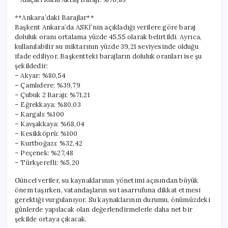
**Ankara’daki Barajlar**
Başkent Ankara’da ASKİ’nin açıkladığı verilere göre baraj
doluluk oranı ortalama yüzde 45,55 olarak belirtildi. Ayrıca,
kullanılabilir su miktarının yüzde 39,21 seviyesinde olduğu
ifade ediliyor. Başkentteki barajların doluluk oranları ise şu
şekildedir:
– Akyar: %80,54
– Çamlıdere: %39,79
– Çubuk 2 Barajı: %71,21
– Eğrekkaya: %80,03
– Kargalı: %100
– Kavşakkaya: %68,04
– Kesikköprü: %100
– Kurtboğazı: %32,42
– Peçenek: %27,48
– Türkşerefli: %5,20
Güncel veriler, su kaynaklarının yönetimi açısından büyük
önem taşırken, vatandaşların su tasarrufuna dikkat etmesi
gerektiği vurgulanıyor. Su kaynaklarının durumu, önümüzdeki
günlerde yapılacak olan değerlendirmelerle daha net bir
şekilde ortaya çıkacak.