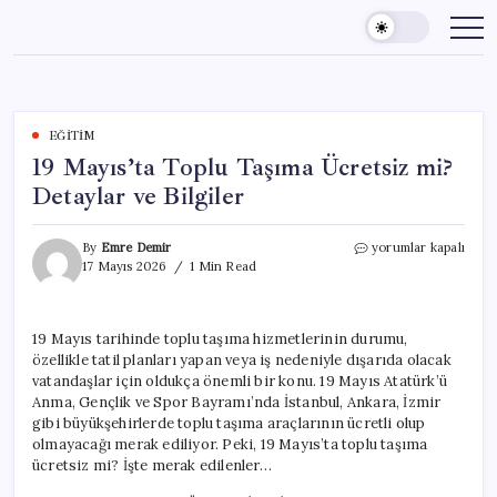
Skip
to
content
EĞITIM
19 Mayıs’ta Toplu Taşıma Ücretsiz mi?
Detaylar ve Bilgiler
19
By
Emre Demir
yorumlar kapalı
Mayıs’ta
17 Mayıs 2026
1 Min Read
Toplu
Taşıma
Ücretsiz
19 Mayıs tarihinde toplu taşıma hizmetlerinin durumu,
mi?
özellikle tatil planları yapan veya iş nedeniyle dışarıda olacak
Detaylar
ve
vatandaşlar için oldukça önemli bir konu. 19 Mayıs Atatürk’ü
Bilgiler
Anma, Gençlik ve Spor Bayramı’nda İstanbul, Ankara, İzmir
için
gibi büyükşehirlerde toplu taşıma araçlarının ücretli olup
olmayacağı merak ediliyor. Peki, 19 Mayıs’ta toplu taşıma
ücretsiz mi? İşte merak edilenler…