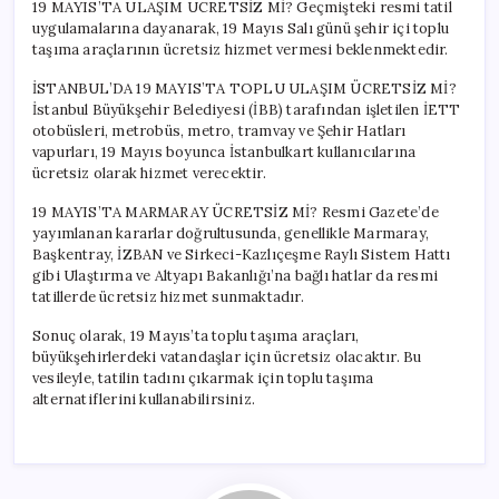
19 MAYIS’TA ULAŞIM ÜCRETSİZ Mİ? Geçmişteki resmi tatil
uygulamalarına dayanarak, 19 Mayıs Salı günü şehir içi toplu
taşıma araçlarının ücretsiz hizmet vermesi beklenmektedir.
İSTANBUL’DA 19 MAYIS’TA TOPLU ULAŞIM ÜCRETSİZ Mİ?
İstanbul Büyükşehir Belediyesi (İBB) tarafından işletilen İETT
otobüsleri, metrobüs, metro, tramvay ve Şehir Hatları
vapurları, 19 Mayıs boyunca İstanbulkart kullanıcılarına
ücretsiz olarak hizmet verecektir.
19 MAYIS’TA MARMARAY ÜCRETSİZ Mİ? Resmi Gazete’de
yayımlanan kararlar doğrultusunda, genellikle Marmaray,
Başkentray, İZBAN ve Sirkeci-Kazlıçeşme Raylı Sistem Hattı
gibi Ulaştırma ve Altyapı Bakanlığı’na bağlı hatlar da resmi
tatillerde ücretsiz hizmet sunmaktadır.
Sonuç olarak, 19 Mayıs’ta toplu taşıma araçları,
büyükşehirlerdeki vatandaşlar için ücretsiz olacaktır. Bu
vesileyle, tatilin tadını çıkarmak için toplu taşıma
alternatiflerini kullanabilirsiniz.