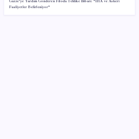
Gazze’ye Yardım Gönderen Filoda Tehlike İhbarı: “İHA ve Askeri
Faaliyetler Belirleniyor”
SON YAZILAR
Umut’un Kabataş hayali gerçek oldu
iPhone 18 Pro Ne Zaman Tanıtılacak?
Ocak-temmuzda 638 bin oto satıldı
Gençler iş hayatında en çok neye dikkat ediyor?
Eyüpsultan Belediyesi CHP’de kalıyor: Belediye
Başkanı Mithat Bülent Özmen’den açıklama geldi