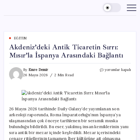
Skip
to
content
EĞITIM
Akdeniz’deki Antik Ticaretin Sırrı:
Mısır’la İspanya Arasındaki Bağlantı
Akdeniz’deki
By
Emre Demir
yorumlar kapalı
Antik
26 Mayıs 2026
2 Min Read
Ticaretin
Sırrı:
Mısır’la
İspanya
Arasındaki
Bağlantı
26 Mayıs 2026 tarihinde Daily Galaxy’de yayımlanan son
için
arkeoloji raporunda, Roma İmparatorluğu’nun İspanya’ya
ulaşmasından çok önceye tarihlenen bir seramik muska
bulunduğu bildirildi. Bu eser, yakılmış insan kemiklerinin yanı
sıra antik bir mezar içinde keşfedildi. Mezar içerisindeki
cenaze ritüellerinin tamamen İber kültürüne ait olmasına