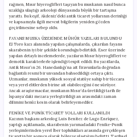
rağmen, Mısır hiyeroglifleri taşıyan bu muskanın nasıl bunca
uzaklığa ulaştığı arkeoloji dünyasında büyük bir tartışma
yarattı. Bu keşif, Akdeniz’deki antik ticaret yollarının derinliği
ve kapsamıyla ilgili mevcut bilgilerin yeniden gözden
geçirilmesine sebep oldu.
FAYANS MUSKA ÜZERİNDE MÜHÜR YAZILARI BULUNDU
El Toro kazı alanında yapılan çalışmalarda, çıkarılan fayans
skarabenin iyi bir şekilde korunduğu belirtildi. Eser üzerinde
yapılan detaylı incelemelerde, yazıların Mısır hiyeroglifleri ve
demotik karakterlerle işlendiği tespit edildi. Bu yazıtlarda,
Antik Mısır’ın 26. Hanedanlığı’na ait firavunlarla doğrudan
bağlantılı resmi bir unvandan bahsedildiği ortaya çıktı.
Uzmanlar, muskanın yüksek sosyal statüye sahip bir tüccara
veya yerel elitlerden birine ait olabileceğini öne sürüyor.
Ancak araştırmacılar, muskanın Mısır’da üretildiği tarih ile
İspanya’daki mezara yerleştirildiği an arasındaki zaman
dilimini henüz kesin olarak belirleyemediler.
FENİKE VE PUNİK TİCARET YOLLARI KULLANILDI
Kazının başkanı arkeolog Luis Benítez de Lugo Enríquez,
yaptığı açıklamada, skarabenin yarımadadaki Fenike-Punik
yerleşimlerinden yerel İber toplulukları arasında gerçekleşen
ticaretin bir sonucu olarak bölgeye ulaştığını belirtti. Tarihsel