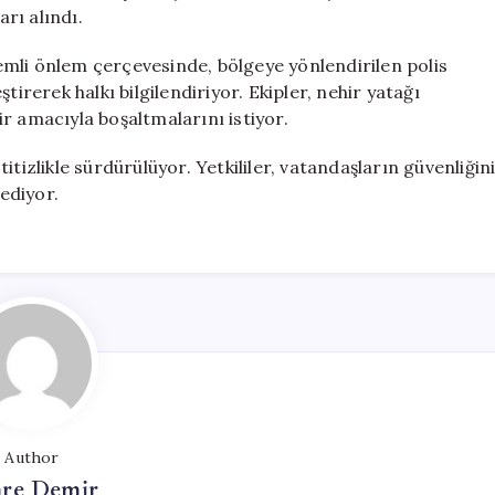
Tahliye
arı alındı.
Ediliyor
için
mli önlem çerçevesinde, bölgeye yönlendirilen polis
tirerek halkı bilgilendiriyor. Ekipler, nehir yatağı
r amacıyla boşaltmalarını istiyor.
tizlikle sürdürülüyor. Yetkililer, vatandaşların güvenliğin
ediyor.
Author
re Demir