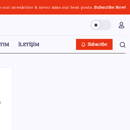
o our newsletter & never miss our best posts.
Subscribe Now!
TIM
İLETİŞİM
Subscribe
ı
SON YAZILAR
Mahkemeden Beyaz Saray’daki balo salonu
projesine durdurma kararı