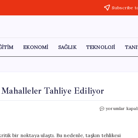
Subscribe t
ĞİTİM
EKONOMİ
SAĞLIK
TEKNOLOJİ
TANI
Mahalleler Tahliye Ediliyor
Almus
yorumlar kapal
Barajı’nda
Taşkın
Riski:
Mahalleler
ritik bir noktaya ulaştı. Bu nedenle, taşkın tehlikesi