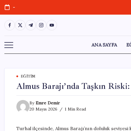
Skip
-
to
content
https://www.facebook.com/
https://twitter.com/
https://t.me/
https://www.instagram.com/
https://youtube.com/
ANA SAYFA
E
EĞITIM
Almus Barajı’nda Taşkın Riski: 
By
Emre Demir
20 Mayıs 2026
1 Min Read
Turhal ilçesinde, Almus Barajı’nın doluluk seviyesi k