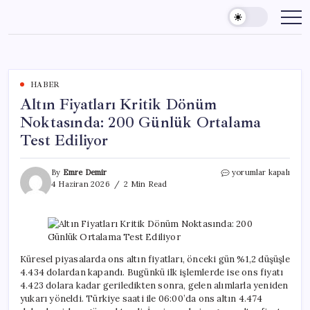
Skip
to
content
HABER
Altın Fiyatları Kritik Dönüm
Noktasında: 200 Günlük Ortalama
Test Ediliyor
Altın
By
Emre Demir
yorumlar kapalı
Fiyatları
4 Haziran 2026
2 Min Read
Kritik
Dönüm
Noktasında:
200
Günlük
Ortalama
Küresel piyasalarda ons altın fiyatları, önceki gün %1,2 düşüşle
Test
4.434 dolardan kapandı. Bugünkü ilk işlemlerde ise ons fiyatı
Ediliyor
4.423 dolara kadar geriledikten sonra, gelen alımlarla yeniden
için
yukarı yöneldi. Türkiye saati ile 06:00’da ons altın 4.474