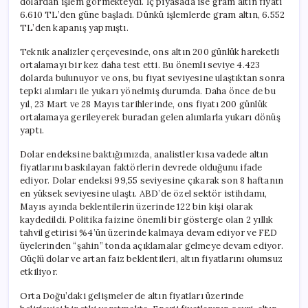
dolardan işlem görmekteydi. İç piyasada ise gram altın fiyatı
6.610 TL’den güne başladı. Dünkü işlemlerde gram altın, 6.552
TL’den kapanış yapmıştı.
Teknik analizler çerçevesinde, ons altın 200 günlük hareketli
ortalamayı bir kez daha test etti. Bu önemli seviye 4.423
dolarda bulunuyor ve ons, bu fiyat seviyesine ulaştıktan sonra
tepki alımları ile yukarı yönelmiş durumda. Daha önce de bu
yıl, 23 Mart ve 28 Mayıs tarihlerinde, ons fiyatı 200 günlük
ortalamaya gerileyerek buradan gelen alımlarla yukarı dönüş
yaptı.
Dolar endeksine baktığımızda, analistler kısa vadede altın
fiyatlarını baskılayan faktörlerin devrede olduğunu ifade
ediyor. Dolar endeksi 99,55 seviyesine çıkarak son 8 haftanın
en yüksek seviyesine ulaştı. ABD’de özel sektör istihdamı,
Mayıs ayında beklentilerin üzerinde 122 bin kişi olarak
kaydedildi. Politika faizine önemli bir gösterge olan 2 yıllık
tahvil getirisi %4’ün üzerinde kalmaya devam ediyor ve FED
üyelerinden “şahin” tonda açıklamalar gelmeye devam ediyor.
Güçlü dolar ve artan faiz beklentileri, altın fiyatlarını olumsuz
etkiliyor.
Orta Doğu’daki gelişmeler de altın fiyatları üzerinde