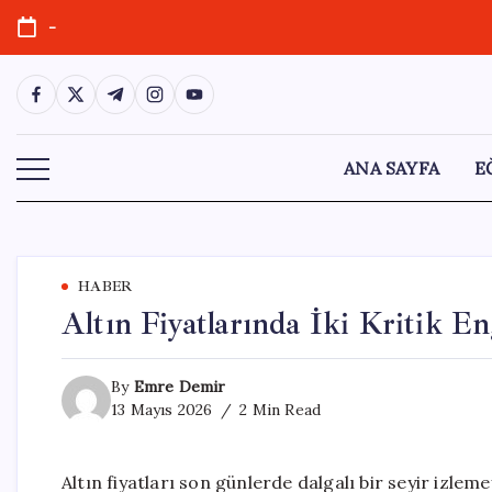
Skip
-
to
content
https://www.facebook.com/
https://twitter.com/
https://t.me/
https://www.instagram.com/
https://youtube.com/
ANA SAYFA
E
HABER
Altın Fiyatlarında İki Kritik 
By
Emre Demir
13 Mayıs 2026
2 Min Read
Altın fiyatları son günlerde dalgalı bir seyir izl