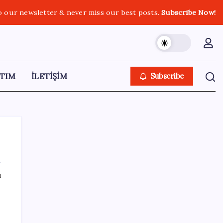
o our newsletter & never miss our best posts.
Subscribe Now!
TIM
İLETİŞİM
Subscribe
ı
SON YAZILAR
Umut’un Kabataş hayali gerçek oldu