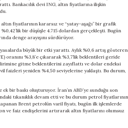
ING’den
attı. Bankacılık devi ING, altın fiyatlarına ilişkin
2026
ndu.
Hedefi
için
ltın fiyatlarının kararsız ve “yatay-aşağı” bir grafik
n %0,42’lik bir düşüşle 4.715 dolardan gerçekleşti. Bugün
ivarında denge arayışını sürdürüyor.
yasalarda büyük bir etki yarattı. Aylık %0,6 artış gösteren
E) oranını %3,8’e çıkararak %3,7’lik beklentileri geride
dirimine gitme beklentilerini zayıflattı ve dolar endeksi
hvil faizleri yeniden %4,50 seviyelerine yaklaştı. Bu durum,
de ek bir baskı oluşturuyor. İran’ın ABD’ye sunduğu son
daki tıkanıklık devam etti ve bu durum petrol fiyatlarını
kapanan Brent petrolün varil fiyatı, bugün ilk işlemlerde
on ve faiz endişelerini artırarak altın fiyatlarını olumsuz