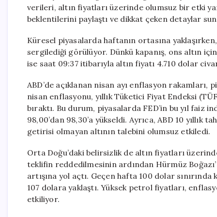
verileri, altın fiyatları üzerinde olumsuz bir etki yar
beklentilerini paylaştı ve dikkat çeken detaylar su
Küresel piyasalarda haftanın ortasına yaklaşırken, a
sergilediği görülüyor. Dünkü kapanış, ons altın içi
ise saat 09:37 itibarıyla altın fiyatı 4.710 dolar c
ABD’de açıklanan nisan ayı enflasyon rakamları, pi
nisan enflasyonu, yıllık Tüketici Fiyat Endeksi (TÜF
bıraktı. Bu durum, piyasalarda FED’in bu yıl faiz in
98,00’dan 98,30’a yükseldi. Ayrıca, ABD 10 yıllık ta
getirisi olmayan altının talebini olumsuz etkiledi.
Orta Doğu’daki belirsizlik de altın fiyatları üzerin
teklifin reddedilmesinin ardından Hürmüz Boğazı’n
artışına yol açtı. Geçen hafta 100 dolar sınırında 
107 dolara yaklaştı. Yüksek petrol fiyatları, enflasy
etkiliyor.