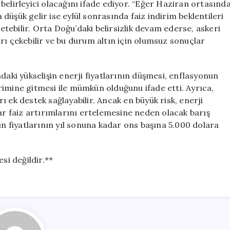
e belirleyici olacağını ifade ediyor. “Eğer Haziran ortasınd
üşük gelir ise eylül sonrasında faiz indirim beklentileri
letebilir. Orta Doğu’daki belirsizlik devam ederse, askeri
rı çekebilir ve bu durum altın için olumsuz sonuçlar
daki yükselişin enerji fiyatlarının düşmesi, enflasyonun
dirimine gitmesi ile mümkün olduğunu ifade etti. Ayrıca,
 ek destek sağlayabilir. Ancak en büyük risk, enerji
dar faiz artırımlarını ertelemesine neden olacak barış
ın fiyatlarının yıl sonuna kadar ons başına 5.000 dolara
si değildir.**