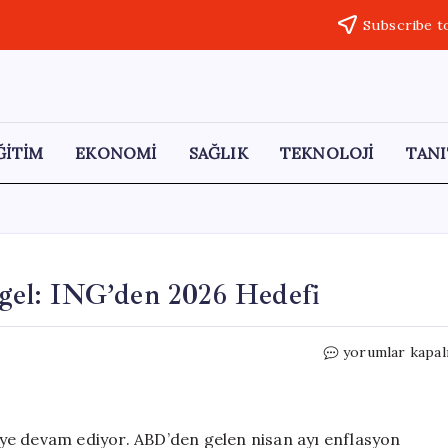
Subscribe t
ĞİTİM
EKONOMİ
SAĞLIK
TEKNOLOJİ
TANI
Engel: ING’den 2026 Hedefi
Altın
yorumlar kapal
Fiyatlarında
İki
Kritik
Engel:
emeye devam ediyor. ABD’den gelen nisan ayı enflasyon