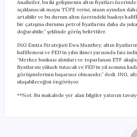
Analistler, bu iki gelişmenin altın fiyatları üzerind
açıklanacak mayıs TÜFE verisi, nisan ayından daha d
artabilir ve bu durum altın üzerindeki baskıyı hafif
bir çatışma durumu petrol fiyatlarını daha da yuka
doğurabilir,” şeklinde görüş belirttiler.
ING Emtia Stratejisti Ewa Manthey, altın fiyatların
hafiflemesi ve FED’in yılın ikinci yarısında faiz in
“Merkez bankası alımları ve toparlanan ETF akışları
fiyatlarını yüksek tutacak ve FED’in yıl sonuna ka
görüşmelerinin başarısız olmasıdır,” dedi. ING, alt
ulaşabileceğini öngörüyor.
**Not: Bu makalede yer alan bilgiler yatırım tavsiye