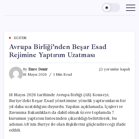
Skip
to
content
EĞITIM
Avrupa Birliği’nden Beşar Esad
Rejimine Yaptırım Uzatması
Avrupa
By
Emre Demir
yorumlar kapalı
Birliği’nden
18 Mayıs 2026
1 Min Read
Beşar
Esad
Rejimine
18 Mayıs 2026 tarihinde Avrupa Birliği (AB) Konseyi,
Yaptırım
Suriye’deki Beşar Esad yönetimine yönelik yaptırımların bir
Uzatması
için
yıl daha uzatıldığını duyurdu. Yapılan açıklamada, İçişleri ve
Savunma Bakanlıkları da dahil olmak üzere toplamda 7
kurumun yaptırım listesinden çıkarıldığı belirtilerek, bu
adımın AB’nin Suriye ile olan ilişkilerini güçlendireceği ifade
edildi.