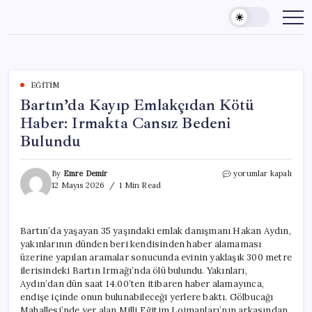
Skip
to
content
EĞITIM
Bartın’da Kayıp Emlakçıdan Kötü
Haber: Irmakta Cansız Bedeni
Bulundu
Bartın’da
By
Emre Demir
yorumlar kapalı
Kayıp
12 Mayıs 2026
1 Min Read
Emlakçıdan
Kötü
Haber:
Bartın’da yaşayan 35 yaşındaki emlak danışmanı Hakan Aydın,
Irmakta
yakınlarının dünden beri kendisinden haber alamaması
Cansız
Bedeni
üzerine yapılan aramalar sonucunda evinin yaklaşık 300 metre
Bulundu
ilerisindeki Bartın Irmağı’nda ölü bulundu. Yakınları,
için
Aydın’dan dün saat 14.00’ten itibaren haber alamayınca,
endişe içinde onun bulunabileceği yerlere baktı. Gölbucağı
Mahallesi’nde yer alan Milli Eğitim Lojmanları’nın arkasından