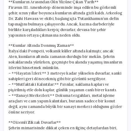
**Kumların Arasından Gün Yüzüne Çıkan Tarih**
Firavun III. Amenhotep döneminde inşa edilen bu görkemli
şehir, uzun yıllar boyunca kumların altında gizli kaldı. Arkeolog
Dr. Zahi Hawass ve ekibi, başlangıçta Tutankhamun’un defin
tapınağını bulmaya çalışıyordu. Ancak, kazma darbeleriyle
birlikte karşıladıkları kerpiç duvarlar, devasa bir şehir
yapısının ortaya çıkmasına neden oldu.
**Kumlar Altında Donmuş Zaman**
İtalya’daki Pompeii, volkanik küller altında kalmıştı; ancak
Aten, kumların altında zamanın durduğu bir mekân. Şehrin
sokaklarında yürürken, geçmişte bu alanda yaşamış insanların
izlerini hissetmek mümkün.
– **Hayatın İzleri:** 3 metreye kadar yükselen duvarlar, sanki
sahipleri geri dönecekmiş gibi bir görüntü sergiliyor.
– **Mutfaktaki Kalıntılar:** Fırınlar, saklama kapları ve
pişirilmiş etle dolu kaplar, günlük yaşamın canlı birer kanıtı.
– **Sanayi Merkezleri:** Dokuma tezgahları, metal işleme
araçları ve cam yapım kalıntıları, buranın sadece bir konut
değil, aynı zamanda büyük bir sanayi merkezi olduğunu gözler
önüne seriyor.
**Gizemli Zikzak Duvarlar**
Şehrin mimarisinde dikkat çeken en ilginç detaylardan biri,