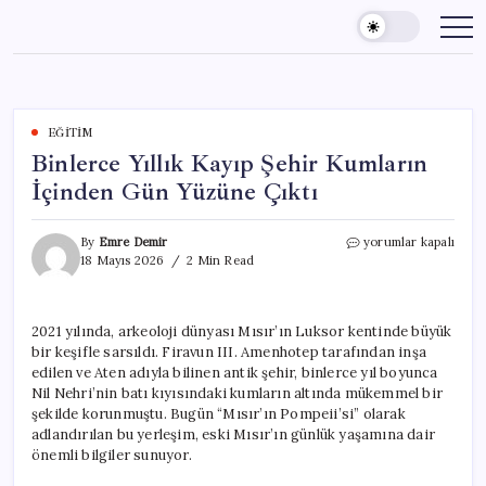
Skip
to
content
EĞITIM
Binlerce Yıllık Kayıp Şehir Kumların
İçinden Gün Yüzüne Çıktı
Binlerce
By
Emre Demir
yorumlar kapalı
Yıllık
18 Mayıs 2026
2 Min Read
Kayıp
Şehir
Kumların
2021 yılında, arkeoloji dünyası Mısır’ın Luksor kentinde büyük
İçinden
bir keşifle sarsıldı. Firavun III. Amenhotep tarafından inşa
Gün
Yüzüne
edilen ve Aten adıyla bilinen antik şehir, binlerce yıl boyunca
Çıktı
Nil Nehri’nin batı kıyısındaki kumların altında mükemmel bir
için
şekilde korunmuştu. Bugün “Mısır’ın Pompeii’si” olarak
adlandırılan bu yerleşim, eski Mısır’ın günlük yaşamına dair
önemli bilgiler sunuyor.