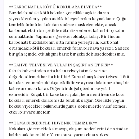
**KARBONATLA KÖTÜ KOKULARA ELVEDA**
Buzdolabındaki kötü kokular genellikle açıkta duran
yiyeceklerden yayılan asidik bileşenlerden kaynaklanır. Çoğu
temizlik ürünü bu kokuları sadece maskelemekte, ancak
karbonat etkin bir şekilde nötralize ederek kalıcı bir çözüm
sunmaktadır. Yapmanız gereken oldukça kolay: Bir fincan
karbonatı buzdolabının orta rafına yerleştirin. Karbonat,
ortamdaki kötü kokuları emerek ferah bir hava yaratır. Sadece
bir gün içinde, etkinliğini bariz bir şekilde hissedebilirsiniz.
**KAHVE TELVESİ VE YULAFIN ŞAŞIRTAN ETKİSİ**
Sabah kahvesinden arta kalan telveyi atmak yerine
değerlendirmek harika bir fikir! Kurutulmuş kahve telvesi, kötü
kokuları emmede oldukça etkilidir ve ayrıca dolabınıza hoş bir
kahve aroması katar. Diğer bir doğal çözüm ise yulaf
ezmesidir. Küçük bir kase kuru yulaf, hem nemi hem de kötü
kokuları emerek dolabınızda ferahlık sağlar. Özellikle yoğun
kokulu yiyecekler bulundurduğunuz dönemlerde yulaf ezmesi
etkili bir yardımcıdır.
**ELMA SİRKESİYLE HİJYENİK TEMİZLİK**
Kokuları gidermekle kalmayıp, oluşum nedenlerini de ortadan
kaldırmak önemlidir. Yarım su ve yarım elma sirkesi