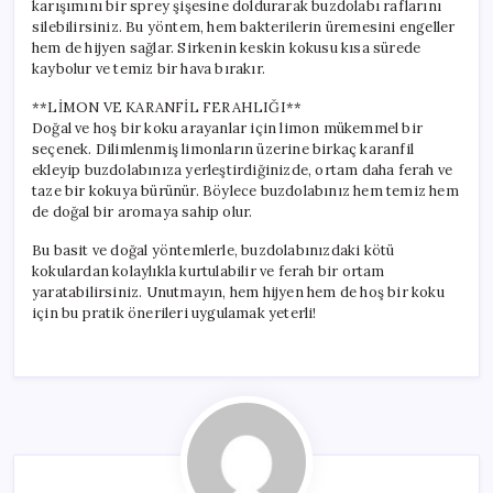
karışımını bir sprey şişesine doldurarak buzdolabı raflarını
silebilirsiniz. Bu yöntem, hem bakterilerin üremesini engeller
hem de hijyen sağlar. Sirkenin keskin kokusu kısa sürede
kaybolur ve temiz bir hava bırakır.
**LİMON VE KARANFİL FERAHLIĞI**
Doğal ve hoş bir koku arayanlar için limon mükemmel bir
seçenek. Dilimlenmiş limonların üzerine birkaç karanfil
ekleyip buzdolabınıza yerleştirdiğinizde, ortam daha ferah ve
taze bir kokuya bürünür. Böylece buzdolabınız hem temiz hem
de doğal bir aromaya sahip olur.
Bu basit ve doğal yöntemlerle, buzdolabınızdaki kötü
kokulardan kolaylıkla kurtulabilir ve ferah bir ortam
yaratabilirsiniz. Unutmayın, hem hijyen hem de hoş bir koku
için bu pratik önerileri uygulamak yeterli!