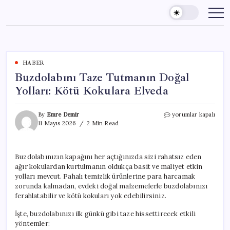
Skip
to
content
HABER
Buzdolabını Taze Tutmanın Doğal
Yolları: Kötü Kokulara Elveda
Buzdolabını
By
Emre Demir
yorumlar kapalı
Taze
11 Mayıs 2026
2 Min Read
Tutmanın
Doğal
Yolları:
Buzdolabınızın kapağını her açtığınızda sizi rahatsız eden
Kötü
ağır kokulardan kurtulmanın oldukça basit ve maliyet etkin
Kokulara
Elveda
yolları mevcut. Pahalı temizlik ürünlerine para harcamak
için
zorunda kalmadan, evdeki doğal malzemelerle buzdolabınızı
ferahlatabilir ve kötü kokuları yok edebilirsiniz.
İşte, buzdolabınızı ilk günkü gibi taze hissettirecek etkili
yöntemler: