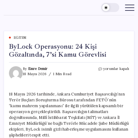
Skip
to
content
EĞITIM
ByLock Operasyonu: 24 Kişi
Gözaltında, 7’si Kamu Görevlisi
ByLock
By
Emre Demir
yorumlar kapalı
Operasyonu:
18 Mayıs 2026
1 Min Read
24
Kişi
Gözaltında,
18 Mayıs 2026 tarihinde, Ankara Cumhuriyet Başsavcılığı’nın
7’si
Terör Suçları Soruşturma Bürosu tarafından FETÖ’nün
Kamu
Görevlisi
“kamu mahrem yapılanması” ile ilgili yürütülen kapsamlı bir
için
operasyon gerçekleştirildi. Başsavcılığın talimatları
doğrultusunda, Millî İstihbarat Teşkilatı (MİT) ve Ankara İl
Emniyet Müdürlüğü’ne bağlı Terörle Mücadele Şube Müdürlüğü
ekipleri, ByLock isimli gizli haberleşme uygulamasını kullanan
şüphelileri tespit etti.