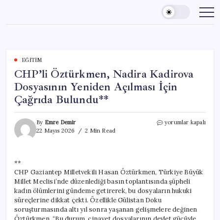
Skip
to
content
EĞITIM
CHP’li Öztürkmen, Nadira Kadirova
Dosyasının Yeniden Açılması İçin
Çağrıda Bulundu**
CHP’li
By
Emre Demir
yorumlar kapalı
Öztürkmen,
22 Mayıs 2026
2 Min Read
Nadira
Kadirova
Dosyasının
**
Yeniden
CHP Gaziantep Milletvekili Hasan Öztürkmen, Türkiye Büyük
Açılması
İçin
Millet Meclisi’nde düzenlediği basın toplantısında şüpheli
Çağrıda
kadın ölümlerini gündeme getirerek, bu dosyaların hukuki
Bulundu**
süreçlerine dikkat çekti. Özellikle Gülistan Doku
için
soruşturmasında altı yıl sonra yaşanan gelişmelere değinen
Öztürkmen, “Bu durum, cinayet dosyalarının devlet gücüyle