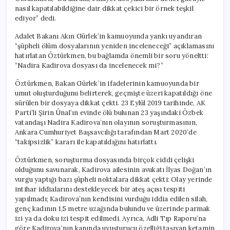
nasıl kapatılabildiğine dair dikkat çekici bir örnek teşkil
ediyor” dedi.
Adalet Bakanı Akın Gürlek’in kamuoyunda yankı uyandıran
“şüpheli ölüm dosyalarının yeniden inceleneceği” açıklamasını
hatırlatan Öztürkmen, bu bağlamda önemli bir soru yöneltti:
“Nadira Kadirova dosyası da incelenecek mi?”
Öztürkmen, Bakan Gürlek’in ifadelerinin kamuoyunda bir
umut oluşturduğunu belirterek, geçmişte üzeri kapatıldığı öne
sürülen bir dosyaya dikkat çekti. 23 Eylül 2019 tarihinde, AK
Parti’li Şirin Ünal’ın evinde ölü bulunan 23 yaşındaki Özbek
vatandaşı Nadira Kadirova’nın olayının soruşturmasının,
Ankara Cumhuriyet Başsavcılığı tarafından Mart 2020’de
“takipsizlik” kararı ile kapatıldığını hatırlattı.
Öztürkmen, soruşturma dosyasında birçok ciddi çelişki
olduğunu savunarak, Kadirova ailesinin avukatı İlyas Doğan’ın
vurgu yaptığı bazı şüpheli noktalara dikkat çekti: Olay yerinde
intihar iddialarını destekleyecek bir ateş açısı tespiti
yapılmadı; Kadirova’nın kendisini vurduğu iddia edilen silah,
genç kadının 1,5 metre uzağında bulundu ve üzerinde parmak
izi ya da doku izi tespit edilmedi. Ayrıca, Adli Tıp Raporu’na
göre Kadirova’nın kanında uyuşturucu özelliği taşıyan ketamin