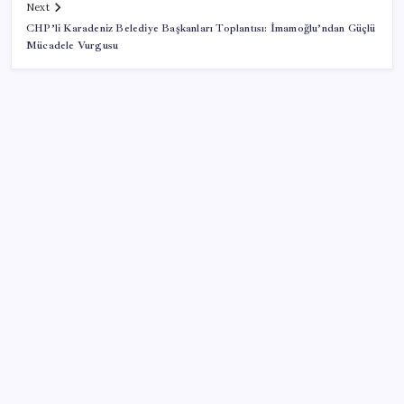
Next
CHP’li Karadeniz Belediye Başkanları Toplantısı: İmamoğlu’ndan Güçlü
Mücadele Vurgusu
SON YAZILAR
Mahkemeden Beyaz Saray’daki balo salonu projesine
durdurma kararı
Beklenen veri geldi: Altın uçuşa geçti
Fed Başkanı’ndan piyasaları sarsacak mesaj:
Enflasyon artarsa faiz artırımı yeniden masaya
gelecek