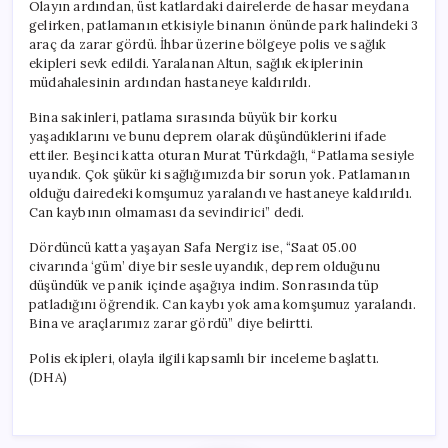
Olayın ardından, üst katlardaki dairelerde de hasar meydana
gelirken, patlamanın etkisiyle binanın önünde park halindeki 3
araç da zarar gördü. İhbar üzerine bölgeye polis ve sağlık
ekipleri sevk edildi. Yaralanan Altun, sağlık ekiplerinin
müdahalesinin ardından hastaneye kaldırıldı.
Bina sakinleri, patlama sırasında büyük bir korku
yaşadıklarını ve bunu deprem olarak düşündüklerini ifade
ettiler. Beşinci katta oturan Murat Türkdağlı, “Patlama sesiyle
uyandık. Çok şükür ki sağlığımızda bir sorun yok. Patlamanın
olduğu dairedeki komşumuz yaralandı ve hastaneye kaldırıldı.
Can kaybının olmaması da sevindirici” dedi.
Dördüncü katta yaşayan Safa Nergiz ise, “Saat 05.00
civarında ‘güm’ diye bir sesle uyandık, deprem olduğunu
düşündük ve panik içinde aşağıya indim. Sonrasında tüp
patladığını öğrendik. Can kaybı yok ama komşumuz yaralandı.
Bina ve araçlarımız zarar gördü” diye belirtti.
Polis ekipleri, olayla ilgili kapsamlı bir inceleme başlattı.
(DHA)