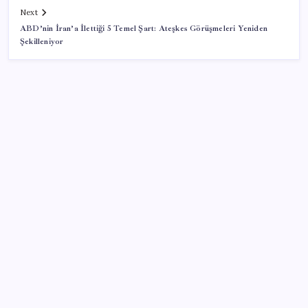
Next
ABD’nin İran’a İlettiği 5 Temel Şart: Ateşkes Görüşmeleri Yeniden
Şekilleniyor
SON YAZILAR
Umut’un Kabataş hayali gerçek oldu
iPhone 18 Pro Ne Zaman Tanıtılacak?
Ocak-temmuzda 638 bin oto satıldı
Gençler iş hayatında en çok neye dikkat ediyor?
Eyüpsultan Belediyesi CHP’de kalıyor: Belediye