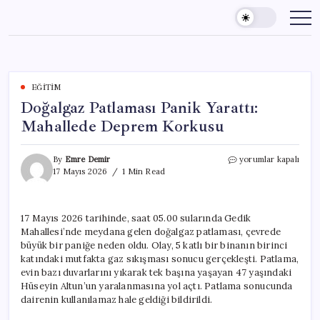
Skip
to
content
EĞITIM
Doğalgaz Patlaması Panik Yarattı:
Mahallede Deprem Korkusu
Doğalgaz
By
Emre Demir
yorumlar kapalı
Patlaması
17 Mayıs 2026
1 Min Read
Panik
Yarattı:
Mahallede
17 Mayıs 2026 tarihinde, saat 05.00 sularında Gedik
Deprem
Mahallesi’nde meydana gelen doğalgaz patlaması, çevrede
Korkusu
için
büyük bir paniğe neden oldu. Olay, 5 katlı bir binanın birinci
katındaki mutfakta gaz sıkışması sonucu gerçekleşti. Patlama,
evin bazı duvarlarını yıkarak tek başına yaşayan 47 yaşındaki
Hüseyin Altun’un yaralanmasına yol açtı. Patlama sonucunda
dairenin kullanılamaz hale geldiği bildirildi.