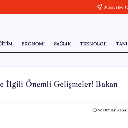
Subscribe t
ĞİTİM
EKONOMİ
SAĞLIK
TEKNOLOJİ
TANI
 İlgili Önemli Gelişmeler! Bakan
Dorukhan
yorumlar kapal
Büyükışık
Cinayetiyle
İlgili