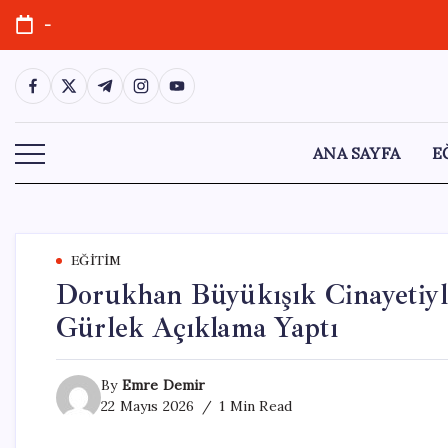
Skip
-
to
content
https://www.facebook.com/
https://twitter.com/
https://t.me/
https://www.instagram.com/
https://youtube.com/
ANA SAYFA
E
EĞITIM
Dorukhan Büyükışık Cinayetiyle
Gürlek Açıklama Yaptı
By
Emre Demir
22 Mayıs 2026
1 Min Read