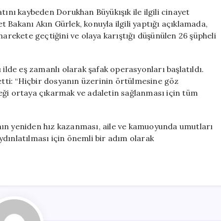
Önemli
tını kaybeden Dorukhan Büyükışık ile ilgili cinayet
Gelişmeler!
 Bakanı Akın Gürlek, konuyla ilgili yaptığı açıklamada,
Bakan
harekete geçtiğini ve olaya karıştığı düşünülen 26 şüpheli
Gürlek
Açıklama
Yaptı
 ilde eş zamanlı olarak şafak operasyonları başlatıldı.
için
 etti: “Hiçbir dosyanın üzerinin örtülmesine göz
i ortaya çıkarmak ve adaletin sağlanması için tüm
nın yeniden hız kazanması, aile ve kamuoyunda umutları
 aydınlatılması için önemli bir adım olarak