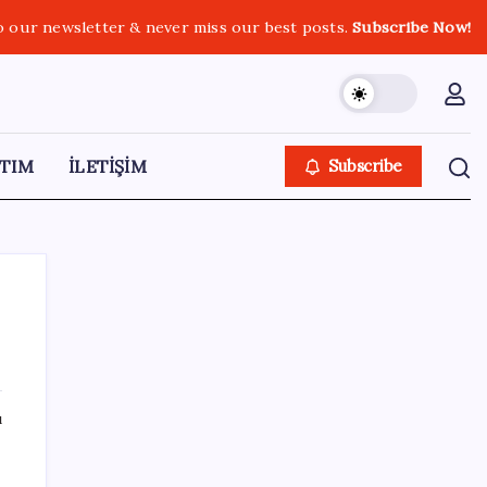
o our newsletter & never miss our best posts.
Subscribe Now!
TIM
İLETİŞİM
Subscribe
SON YAZILAR
ı
Umut’un Kabataş hayali gerçek oldu