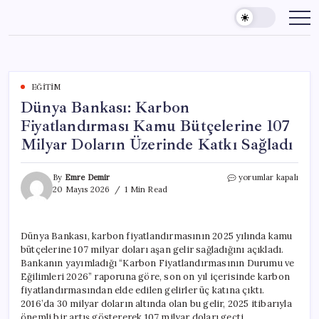
Skip
to
content
EĞITIM
Dünya Bankası: Karbon
Fiyatlandırması Kamu Bütçelerine 107
Milyar Doların Üzerinde Katkı Sağladı
Dünya
By
Emre Demir
yorumlar kapalı
Bankası:
20 Mayıs 2026
1 Min Read
Karbon
Fiyatlandırması
Kamu
Dünya Bankası, karbon fiyatlandırmasının 2025 yılında kamu
Bütçelerine
bütçelerine 107 milyar doları aşan gelir sağladığını açıkladı.
107
Milyar
Bankanın yayımladığı “Karbon Fiyatlandırmasının Durumu ve
Doların
Eğilimleri 2026” raporuna göre, son on yıl içerisinde karbon
Üzerinde
fiyatlandırmasından elde edilen gelirler üç katına çıktı.
Katkı
2016’da 30 milyar doların altında olan bu gelir, 2025 itibarıyla
Sağladı
önemli bir artış göstererek 107 milyar doları geçti.