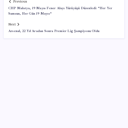
Previous
CHP Malatya, 19 Mayıs Fener Alayı Yürüyüşü Düzenledi: “Her Yer
Samsun, Her Gün 19 Mayıs”
Next
Arsenal, 22 Yıl Aradan Sonra Premier Lig Şampiyonu Oldu
SON YAZILAR
Mahkemeden Beyaz Saray’daki balo salonu projesine
durdurma kararı
Beklenen veri geldi: Altın uçuşa geçti