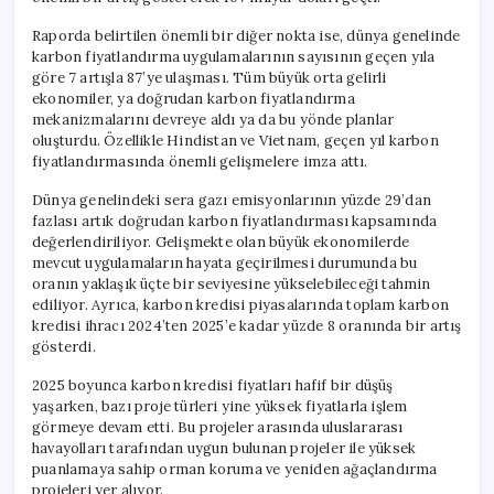
için
Raporda belirtilen önemli bir diğer nokta ise, dünya genelinde
karbon fiyatlandırma uygulamalarının sayısının geçen yıla
göre 7 artışla 87’ye ulaşması. Tüm büyük orta gelirli
ekonomiler, ya doğrudan karbon fiyatlandırma
mekanizmalarını devreye aldı ya da bu yönde planlar
oluşturdu. Özellikle Hindistan ve Vietnam, geçen yıl karbon
fiyatlandırmasında önemli gelişmelere imza attı.
Dünya genelindeki sera gazı emisyonlarının yüzde 29’dan
fazlası artık doğrudan karbon fiyatlandırması kapsamında
değerlendiriliyor. Gelişmekte olan büyük ekonomilerde
mevcut uygulamaların hayata geçirilmesi durumunda bu
oranın yaklaşık üçte bir seviyesine yükselebileceği tahmin
ediliyor. Ayrıca, karbon kredisi piyasalarında toplam karbon
kredisi ihracı 2024’ten 2025’e kadar yüzde 8 oranında bir artış
gösterdi.
2025 boyunca karbon kredisi fiyatları hafif bir düşüş
yaşarken, bazı proje türleri yine yüksek fiyatlarla işlem
görmeye devam etti. Bu projeler arasında uluslararası
havayolları tarafından uygun bulunan projeler ile yüksek
puanlamaya sahip orman koruma ve yeniden ağaçlandırma
projeleri yer alıyor.