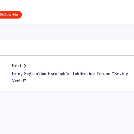
Follow Me
Next
Erinç Sağkan’dan Esra Işık’ın Tahliyesine Yorum: “Sevinç
Verici”
Office Lisans Satın Al