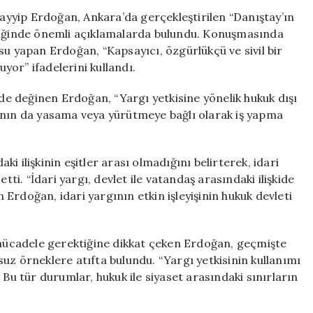
Bir
yyip Erdoğan, Ankara’da gerçekleştirilen “Danıştay’ın
Anayasa
nliğinde önemli açıklamalarda bulundu. Konuşmasında
İhtiyacı
su yapan Erdoğan, “Kapsayıcı, özgürlükçü ve sivil bir
Devam
or” ifadelerini kullandı.
Ediyor”
için
 de değinen Erdoğan, “Yargı yetkisine yönelik hukuk dışı
ının da yasama veya yürütmeye bağlı olarak iş yapma
 ilişkinin eşitler arası olmadığını belirterek, idari
tti. “İdari yargı, devlet ile vatandaş arasındaki ilişkide
Erdoğan, idari yargının etkin işleyişinin hukuk devleti
r mücadele gerektiğine dikkat çeken Erdoğan, geçmişte
uz örneklere atıfta bulundu. “Yargı yetkisinin kullanımı
 Bu tür durumlar, hukuk ile siyaset arasındaki sınırların