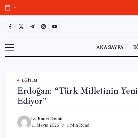
Skip
-
to
content
https://www.facebook.com/
https://twitter.com/
https://t.me/
https://www.instagram.com/
https://youtube.com/
ANA SAYFA
E
EĞITIM
Erdoğan: “Türk Milletinin Yeni
Ediyor”
By
Emre Demir
11 Mayıs 2026
1 Min Read