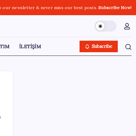
o our newsletter & never miss our best posts.
Subscribe Now!
TIM
İLETİŞİM
Subscribe
SON YAZILAR
ı
Umut’un Kabataş hayali gerçek oldu