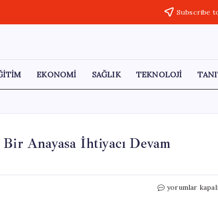
Subscribe t
ĞİTİM
EKONOMİ
SAĞLIK
TEKNOLOJİ
TANI
 Bir Anayasa İhtiyacı Devam
Erdoğan:
yorumlar kapal
“Türk
Milletinin
Yeni