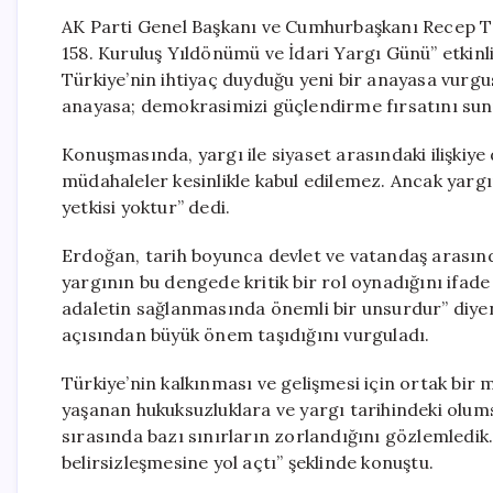
AK Parti Genel Başkanı ve Cumhurbaşkanı Recep Ta
158. Kuruluş Yıldönümü ve İdari Yargı Günü” etki
Türkiye’nin ihtiyaç duyduğu yeni bir anayasa vurgu
anayasa; demokrasimizi güçlendirme fırsatını sunuy
Konuşmasında, yargı ile siyaset arasındaki ilişkiye
müdahaleler kesinlikle kabul edilemez. Ancak yarg
yetkisi yoktur” dedi.
Erdoğan, tarih boyunca devlet ve vatandaş arasındaki
yargının bu dengede kritik bir rol oynadığını ifade e
adaletin sağlanmasında önemli bir unsurdur” diyen 
açısından büyük önem taşıdığını vurguladı.
Türkiye’nin kalkınması ve gelişmesi için ortak bi
yaşanan hukuksuzluklara ve yargı tarihindeki olums
sırasında bazı sınırların zorlandığını gözlemledik.
belirsizleşmesine yol açtı” şeklinde konuştu.