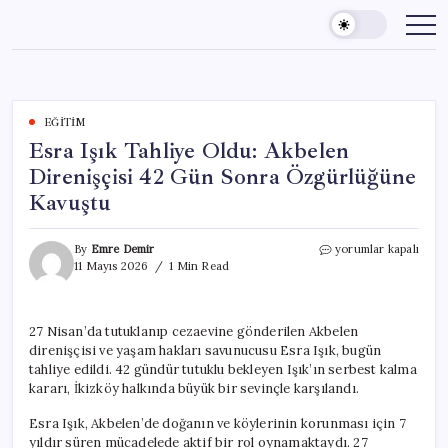
Skip
to
content
EĞITIM
Esra Işık Tahliye Oldu: Akbelen
Direnişçisi 42 Gün Sonra Özgürlüğüne
Kavuştu
Esra
By
Emre Demir
yorumlar kapalı
Işık
11 Mayıs 2026
1 Min Read
Tahliye
Oldu:
Akbelen
27 Nisan’da tutuklanıp cezaevine gönderilen Akbelen
Direnişçisi
direnişçisi ve yaşam hakları savunucusu Esra Işık, bugün
42
Gün
tahliye edildi. 42 gündür tutuklu bekleyen Işık’ın serbest kalma
Sonra
kararı, İkizköy halkında büyük bir sevinçle karşılandı.
Özgürlüğüne
Kavuştu
Esra Işık, Akbelen’de doğanın ve köylerinin korunması için 7
için
yıldır süren mücadelede aktif bir rol oynamaktaydı. 27