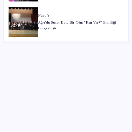
Next
Ağrı’da Sanat Dolu Bir Gün: “Kim Var?” Etkinliği
Gerçekleşti
SON YAZILAR
Mahkemeden Beyaz Saray’daki balo salonu projesine
durdurma kararı
Beklenen veri geldi: Altın uçuşa geçti