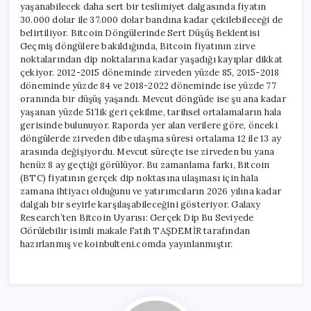
yaşanabilecek daha sert bir teslimiyet dalgasında fiyatın
30.000 dolar ile 37.000 dolar bandına kadar çekilebileceği de
belirtiliyor. Bitcoin Döngülerinde Sert Düşüş Beklentisi
Geçmiş döngülere bakıldığında, Bitcoin fiyatının zirve
noktalarından dip noktalarına kadar yaşadığı kayıplar dikkat
çekiyor. 2012-2015 döneminde zirveden yüzde 85, 2015-2018
döneminde yüzde 84 ve 2018-2022 döneminde ise yüzde 77
oranında bir düşüş yaşandı. Mevcut döngüde ise şu ana kadar
yaşanan yüzde 51’lik geri çekilme, tarihsel ortalamaların hala
gerisinde bulunuyor. Raporda yer alan verilere göre, önceki
döngülerde zirveden dibe ulaşma süresi ortalama 12 ile 13 ay
arasında değişiyordu. Mevcut süreçte ise zirveden bu yana
henüz 8 ay geçtiği görülüyor. Bu zamanlama farkı, Bitcoin
(BTC) fiyatının gerçek dip noktasına ulaşması için hala
zamana ihtiyacı olduğunu ve yatırımcıların 2026 yılına kadar
dalgalı bir seyirle karşılaşabileceğini gösteriyor. Galaxy
Research’ten Bitcoin Uyarısı: Gerçek Dip Bu Seviyede
Görülebilir isimli makale Fatih TAŞDEMİR tarafından
hazırlanmış ve koinbulteni.comda yayınlanmıştır.