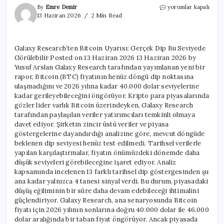
Galaxy
By
Emre Demir
yorumlar kapalı
Research’ten
13 Haziran 2026
2 Min Read
Bitcoin
Uyarısı:
Gerçek
Galaxy Research’ten Bitcoin Uyarısı: Gerçek Dip Bu Seviyede
Dip
Görülebilir Posted on 13 Haziran 2026 13 Haziran 2026 by
Bu
Seviyede
Yusuf Arslan Galaxy Research tarafından yayımlanan yeni bir
Görülebilir
rapor, Bitcoin (BTC) fiyatının henüz döngü dip noktasına
için
ulaşmadığını ve 2026 yılına kadar 40.000 dolar seviyelerine
kadar gerileyebileceğini öngörüyor. Kripto para piyasalarında
gözler lider varlık Bitcoin üzerindeyken, Galaxy Research
tarafından paylaşılan veriler yatırımcıları temkinli olmaya
davet ediyor. Şirketin zincir üstü veriler ve piyasa
göstergelerine dayandırdığı analizine göre, mevcut döngüde
beklenen dip seviyesi henüz test edilmedi. Tarihsel verilerle
yapılan karşılaştırmalar, fiyatın önümüzdeki dönemde daha
düşük seviyeleri görebileceğine işaret ediyor. Analiz
kapsamında incelenen 13 farklı tarihsel dip göstergesinden şu
ana kadar yalnızca 4 tanesi sinyal verdi. Bu durum, piyasadaki
düşüş eğiliminin bir süre daha devam edebileceği ihtimalini
güçlendiriyor. Galaxy Research, ana senaryosunda Bitcoin
fiyatı için 2026 yılının sonlarına doğru 40.000 dolar ile 46.000
dolar aralığında bir taban fiyat öngörüyor. Ancak piyasada