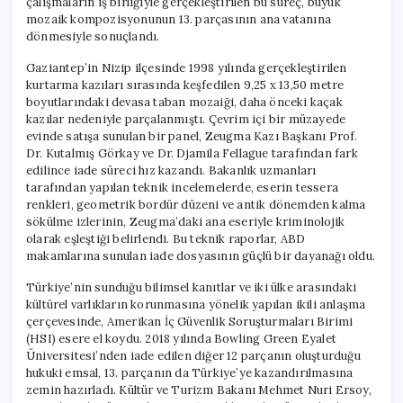
çalışmaların iş birliğiyle gerçekleştirilen bu süreç, büyük
mozaik kompozisyonunun 13. parçasının ana vatanına
dönmesiyle sonuçlandı.
Gaziantep’in Nizip ilçesinde 1998 yılında gerçekleştirilen
kurtarma kazıları sırasında keşfedilen 9,25 x 13,50 metre
boyutlarındaki devasa taban mozaiği, daha önceki kaçak
kazılar nedeniyle parçalanmıştı. Çevrim içi bir müzayede
evinde satışa sunulan bir panel, Zeugma Kazı Başkanı Prof.
Dr. Kutalmış Görkay ve Dr. Djamila Fellague tarafından fark
edilince iade süreci hız kazandı. Bakanlık uzmanları
tarafından yapılan teknik incelemelerde, eserin tessera
renkleri, geometrik bordür düzeni ve antik dönemden kalma
sökülme izlerinin, Zeugma’daki ana eseriyle kriminolojik
olarak eşleştiği belirlendi. Bu teknik raporlar, ABD
makamlarına sunulan iade dosyasının güçlü bir dayanağı oldu.
Türkiye’nin sunduğu bilimsel kanıtlar ve iki ülke arasındaki
kültürel varlıkların korunmasına yönelik yapılan ikili anlaşma
çerçevesinde, Amerikan İç Güvenlik Soruşturmaları Birimi
(HSI) esere el koydu. 2018 yılında Bowling Green Eyalet
Üniversitesi’nden iade edilen diğer 12 parçanın oluşturduğu
hukuki emsal, 13. parçanın da Türkiye’ye kazandırılmasına
zemin hazırladı. Kültür ve Turizm Bakanı Mehmet Nuri Ersoy,