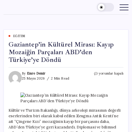
Skip
to
content
EĞITIM
Gaziantep’in Kültürel Mirası: Kayıp
Mozaiğin Parçaları ABD’den
Türkiye’ye Döndü
Gaziantep’in
By
Emre Demir
yorumlar kapalı
Kültürel
25 Mayıs 2026
2 Min Read
Mirası:
Kayıp
Mozaiğin
Parçaları
ABD’den
Türkiye’ye
Kültür ve Turizm Bakanlığı, dünya arkeoloji mirasının değerli
Döndü
eserlerinden biri olarak kabul edilen Zeugma Antik Kenti’ne
için
ait “Çingene Kızı” mozaiğinin kayıp bir parçasını daha,
ABD’den Türkiye’ye geri kazandırdı. Diplomasi ve bilimsel