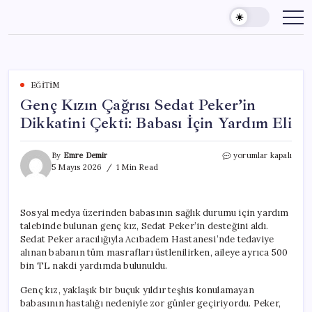
Skip
to
content
EĞITIM
Genç Kızın Çağrısı Sedat Peker’in
Dikkatini Çekti: Babası İçin Yardım Eli
Genç
By
Emre Demir
yorumlar kapalı
Kızın
5 Mayıs 2026
1 Min Read
Çağrısı
Sedat
Peker’in
Sosyal medya üzerinden babasının sağlık durumu için yardım
Dikkatini
talebinde bulunan genç kız, Sedat Peker’in desteğini aldı.
Çekti:
Babası
Sedat Peker aracılığıyla Acıbadem Hastanesi’nde tedaviye
İçin
alınan babanın tüm masrafları üstlenilirken, aileye ayrıca 500
Yardım
bin TL nakdi yardımda bulunuldu.
Eli
için
Genç kız, yaklaşık bir buçuk yıldır teşhis konulamayan
babasının hastalığı nedeniyle zor günler geçiriyordu. Peker,