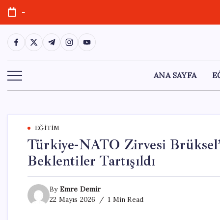
Skip
-
to
content
https://www.facebook.com/
https://twitter.com/
https://t.me/
https://www.instagram.com/
https://youtube.com/
ANA SAYFA
E
EĞITIM
Türkiye-NATO Zirvesi Brüksel’d
Beklentiler Tartışıldı
By
Emre Demir
22 Mayıs 2026
1 Min Read