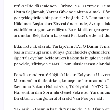
Brüksel’de düzenlenen Türkiye-NATO zirvesi, Cumh
Uyum Sağlamak, Yarını Güvence Altına Almak: Dö
gerçekleştirilen bir panelle başladı. 7-8 Temmuz 
Hükümet Başkanları Zirvesi öncesinde, Avrupa’daki 
etkinlikler organize ediliyor. Bu etkinlikler çerç
ardından Belçika’nın başkenti Brüksel’de de üst d
Etkinlikte ilk olarak, Türkiye’nin NATO Daimi Temsil
basın mensuplarına dünya genelindeki gelişmelerin
ilgili Türkiye’nin beklentileri hakkında bilgiler veri
panelde, Türkiye ve NATO’nun uluslararası alandaki
Panelin moderatörlüğünü Hasan Kalyoncu Üniversi
Murat Aslan üstlenirken, konuşmacılar arasında T
Savunma Bakanı Hulusi Akar, Türkiye’nin NATO Da
Harekatlardan Sorumlu Genel Sekreter Yardımcısı V
Direktörü Tümgeneral Harold Van Pee yer aldı.
Yaklaşık 150 kişinin katıldığı panelde, NATO’nun 