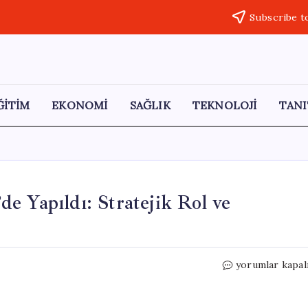
Subscribe t
ĞİTİM
EKONOMİ
SAĞLIK
TEKNOLOJİ
TANI
e Yapıldı: Stratejik Rol ve
Türkiye-
yorumlar kapal
NATO
Zirvesi
Brüksel’de