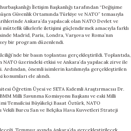
Yapıldı:
urbaşkanlığı İletişim Başkanlığı tarafından “Değişime
Stratejik
nüşen Güvenlik Ortamında Türkiye ve NATO” temasıyla
Rol
tarihlerinde Ankara’da yapılacak olan NATO Devlet ve
ve
müttefik ülkelerle iletişimi güçlendirmek amacıyla farklı
Beklentiler
evesinde Madrid, Paris, Londra, Varşova ve Roma’nın
Tartışıldı
üzey bir program düzenlendi.
için
ciliği’nde bir basın toplantısı gerçekleştirildi. Toplantıda,
 NATO üzerindeki etkisi ve Ankara’da yapılacak zirve ile
ldi. Ardından, önemli isimlerin katılımıyla gerçekleştirilen
 konumları ele alındı.
tesi Öğretim Üyesi ve SETA Kıdemli Araştırmacısı Dr.
BMM Milli Savunma Komisyonu Başkanı ve eski Milli
imi Temsilcisi Büyükelçi Basat Öztürk, NATO
ekili Burcu San ve Belçika Hava Kuvvetleri Strateji
geleceği, Temmuz ayında Ankara’da gerçekleştirilecek