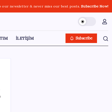
o our newsletter & never miss our best posts.
Subscribe Now!
TIM
İLETİŞİM
Subscribe
SON YAZILAR
ı
iPhone 18 Pro Ne Zaman Tanıtılacak?