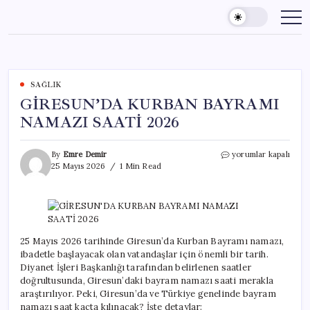
Skip
to
content
SAĞLIK
GİRESUN’DA KURBAN BAYRAMI
NAMAZI SAATİ 2026
GİRESUN’DA
By
Emre Demir
yorumlar kapalı
KURBAN
25 Mayıs 2026
1 Min Read
BAYRAMI
NAMAZI
SAATİ
2026
için
25 Mayıs 2026 tarihinde Giresun’da Kurban Bayramı namazı,
ibadetle başlayacak olan vatandaşlar için önemli bir tarih.
Diyanet İşleri Başkanlığı tarafından belirlenen saatler
doğrultusunda, Giresun’daki bayram namazı saati merakla
araştırılıyor. Peki, Giresun’da ve Türkiye genelinde bayram
namazı saat kaçta kılınacak? İşte detaylar: