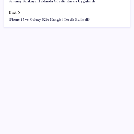
Serenay Sarıkaya Hakkında Gözaltı Kararı Uygulandı
Next
iPhone 17 ve Galaxy S26: Hangisi Tercih Edilmeli?
SON YAZILAR
Umut’un Kabataş hayali gerçek oldu
iPhone 18 Pro Ne Zaman Tanıtılacak?
Ocak-temmuzda 638 bin oto satıldı
Gençler iş hayatında en çok neye dikkat ediyor?