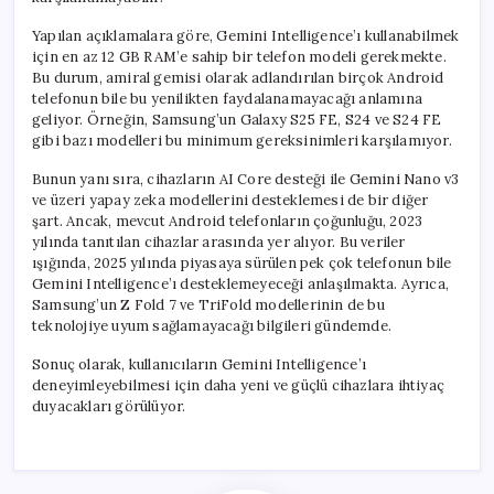
Yapılan açıklamalara göre, Gemini Intelligence’ı kullanabilmek
için en az 12 GB RAM’e sahip bir telefon modeli gerekmekte.
Bu durum, amiral gemisi olarak adlandırılan birçok Android
telefonun bile bu yenilikten faydalanamayacağı anlamına
geliyor. Örneğin, Samsung’un Galaxy S25 FE, S24 ve S24 FE
gibi bazı modelleri bu minimum gereksinimleri karşılamıyor.
Bunun yanı sıra, cihazların AI Core desteği ile Gemini Nano v3
ve üzeri yapay zeka modellerini desteklemesi de bir diğer
şart. Ancak, mevcut Android telefonların çoğunluğu, 2023
yılında tanıtılan cihazlar arasında yer alıyor. Bu veriler
ışığında, 2025 yılında piyasaya sürülen pek çok telefonun bile
Gemini Intelligence’ı desteklemeyeceği anlaşılmakta. Ayrıca,
Samsung’un Z Fold 7 ve TriFold modellerinin de bu
teknolojiye uyum sağlamayacağı bilgileri gündemde.
Sonuç olarak, kullanıcıların Gemini Intelligence’ı
deneyimleyebilmesi için daha yeni ve güçlü cihazlara ihtiyaç
duyacakları görülüyor.