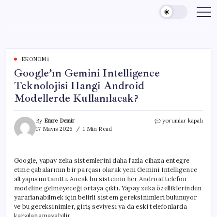
Skip
to
content
EKONOMI
Google’ın Gemini Intelligence
Teknolojisi Hangi Android
Modellerde Kullanılacak?
Google’ın
By
Emre Demir
yorumlar kapalı
Gemini
17 Mayıs 2026
1 Min Read
Intelligence
Teknolojisi
Hangi
Google, yapay zeka sistemlerini daha fazla cihaza entegre
Android
etme çabalarının bir parçası olarak yeni Gemini Intelligence
Modellerde
Kullanılacak?
altyapısını tanıttı. Ancak bu sistemin her Android telefon
için
modeline gelmeyeceği ortaya çıktı. Yapay zeka özelliklerinden
yararlanabilmek için belirli sistem gereksinimleri bulunuyor
ve bu gereksinimler, giriş seviyesi ya da eski telefonlarda
karşılanamayabilir.