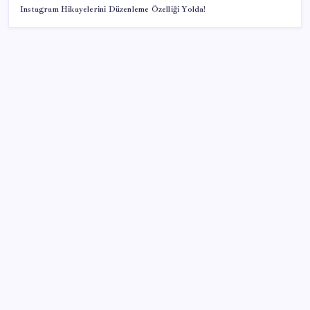
Instagram Hikayelerini Düzenleme Özelliği Yolda!
SON YAZILAR
Ocak-temmuzda 638 bin oto satıldı
Gençler iş hayatında en çok neye dikkat ediyor?
Eyüpsultan Belediyesi CHP’de kalıyor: Belediye
Başkanı Mithat Bülent Özmen’den açıklama geldi
7 milyon yatırımcı borsada yem oldu
Nothing’in Yeni Hedefi Belli Oldu: Yapay Zeka
Destekli Cihazlar