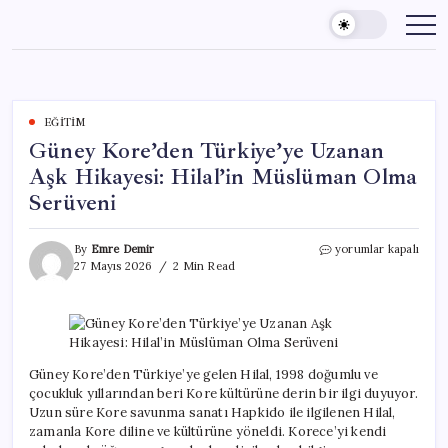
Skip
to
content
EĞITIM
Güney Kore’den Türkiye’ye Uzanan
Aşk Hikayesi: Hilal’in Müslüman Olma
Serüveni
Güney
By
Emre Demir
yorumlar kapalı
Kore’den
27 Mayıs 2026
2 Min Read
Türkiye’ye
Uzanan
Aşk
Hikayesi:
Hilal’in
Müslüman
Güney Kore’den Türkiye’ye gelen Hilal, 1998 doğumlu ve
Olma
çocukluk yıllarından beri Kore kültürüne derin bir ilgi duyuyor.
Serüveni
Uzun süre Kore savunma sanatı Hapkido ile ilgilenen Hilal,
için
zamanla Kore diline ve kültürüne yöneldi. Korece’yi kendi