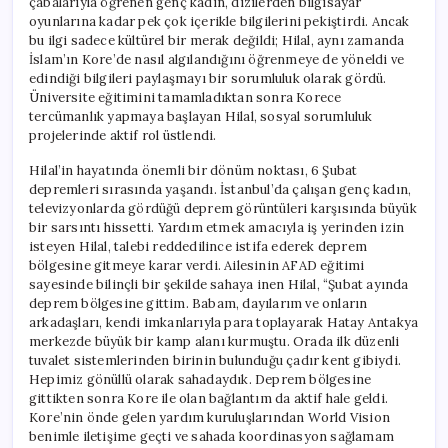
çabalarıyla öğrenen genç kadın, dizilerden bilgisayar
oyunlarına kadar pek çok içerikle bilgilerini pekiştirdi. Ancak
bu ilgi sadece kültürel bir merak değildi; Hilal, aynı zamanda
İslam’ın Kore’de nasıl algılandığını öğrenmeye de yöneldi ve
edindiği bilgileri paylaşmayı bir sorumluluk olarak gördü.
Üniversite eğitimini tamamladıktan sonra Korece
tercümanlık yapmaya başlayan Hilal, sosyal sorumluluk
projelerinde aktif rol üstlendi.
Hilal’in hayatında önemli bir dönüm noktası, 6 Şubat
depremleri sırasında yaşandı. İstanbul’da çalışan genç kadın,
televizyonlarda gördüğü deprem görüntüleri karşısında büyük
bir sarsıntı hissetti. Yardım etmek amacıyla iş yerinden izin
isteyen Hilal, talebi reddedilince istifa ederek deprem
bölgesine gitmeye karar verdi. Ailesinin AFAD eğitimi
sayesinde bilinçli bir şekilde sahaya inen Hilal, “Şubat ayında
deprem bölgesine gittim. Babam, dayılarım ve onların
arkadaşları, kendi imkanlarıyla para toplayarak Hatay Antakya
merkezde büyük bir kamp alanı kurmuştu. Orada ilk düzenli
tuvalet sistemlerinden birinin bulunduğu çadır kent gibiydi.
Hepimiz gönüllü olarak sahadaydık. Deprem bölgesine
gittikten sonra Kore ile olan bağlantım da aktif hale geldi.
Kore’nin önde gelen yardım kuruluşlarından World Vision
benimle iletişime geçti ve sahada koordinasyon sağlamam