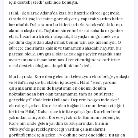
için destek istedi” şeklinde konuştu.
Hilal, “İlk olarak Adana’da kısa bir hazırlık süreci geçirdik.
Orada ihtiyaç listesine göre alışveriş yaparak yardım kitleri
hazırladık. Daha sonra bu kitleri tırlarla Antakya’daki kamp
alanına ulaştırdık. Dağıtım sürecini bizzat sahada organize
ettik. İnsanlara birebir ulaşmak, ihtiyaçlarını görmek ve o
yardımı doğrudan ulaştırmak benim için çok anlamlıydı. O
süreçte çadırlarda kaldık ve tamamen sahadaki hayatın bir
parçası olduk. Duygusal olarak çok ağır şeyler yaşadık ama
aynı zamanda insanların nasıl kenetlendiğine ve birbirine
nasıl destek olduğuna da şahit oldum” dedi.
Mart ayında, Kore’den gelen bir televizyon ekibi bölgeye ulaştı
ve Hilal’in eşi de bu ekibin içindeydi. Hilal, “Hem yardım
çalışmalarının hem de hayatımın en önemli dönüm
noktalarından biri olan tanışmamız, tam da bu süreçte
gerçekleşti” ifadelerini kullandı. Deprem bölgesinde aktif
olarak çalışırken Kore ile olan bağlantılarının devam ettiğini
belirten Hilal, “Daha önce birlikte çalıştığım Koreliler beni
yakından tanıyordu. Korece’yi akıcı kullanmam nedeniyle,
Kore’nin önde gelen yardım kuruluşlarından birinin
Türkiye’de gerçekleştireceği yardım çalışmalarını
görüntülemek için gelen TV ekibine beni önerdiler. ‘Bu işi en