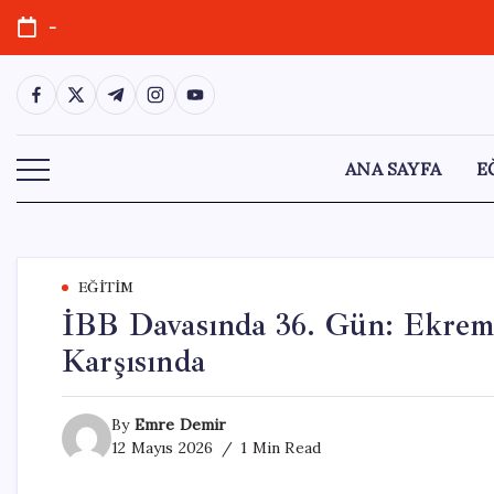
Skip
-
to
content
https://www.facebook.com/
https://twitter.com/
https://t.me/
https://www.instagram.com/
https://youtube.com/
ANA SAYFA
E
EĞITIM
İBB Davasında 36. Gün: Ekrem
Karşısında
By
Emre Demir
12 Mayıs 2026
1 Min Read