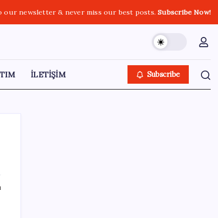
o our newsletter & never miss our best posts.
Subscribe Now!
TIM
İLETİŞİM
Subscribe
SON YAZILAR
ı
Altın fiyatlarında güçlü yükseliş sürüyor:
Gram, çeyrek ve Cumhuriyet altını bugün