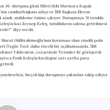
Ekrem
nın 36. duruşma günü Silivri’deki Marmara Kapalı
İmamoğlu
’nin cumhurbaşkanı adayı ve İBB Başkanı Ekrem
ve
 sanık, mahkeme önüne çıkıyor. Duruşmaya 76 tutuklu
414
eleş’in kızı Zeynep Keleş, tutukluların salona getirilmesi
Sanık
rede?” diye sordu.
Hakim
Karşısında
 Murat Gülibrahimoğlu’nun koruması olan emekli polis
için
eri Özgür Özel, daha önceki bir açıklamasında, İBB
Mehmet Yıldırım’ın, cezaevinde Torunler ile görüşerek
 ayrıca Fatih Keleş’in kardeşine sarı zarfta para
getirdi.
yandırırken, birçok kişi duruşmayı yakından takip ediyor.