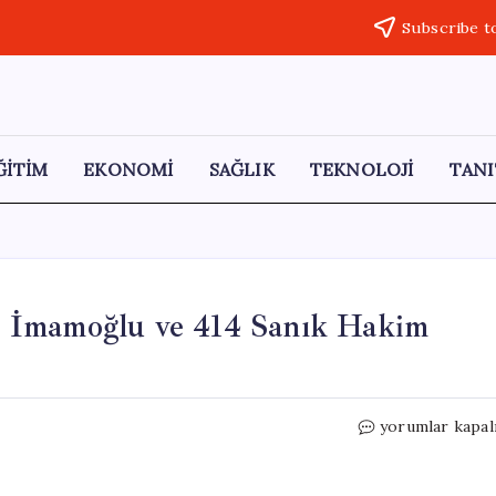
Subscribe t
ĞİTİM
EKONOMİ
SAĞLIK
TEKNOLOJİ
TANI
 İmamoğlu ve 414 Sanık Hakim
İBB
yorumlar kapal
Davasında
36.
Gün: