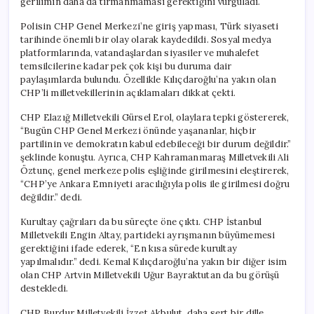
gerilimin daha da tırmanmaması gerektiğini vurguladı.
Polisin CHP Genel Merkezi’ne giriş yapması, Türk siyaseti
tarihinde önemli bir olay olarak kaydedildi. Sosyal medya
platformlarında, vatandaşlardan siyasiler ve muhalefet
temsilcilerine kadar pek çok kişi bu duruma dair
paylaşımlarda bulundu. Özellikle Kılıçdaroğlu’na yakın olan
CHP’li milletvekillerinin açıklamaları dikkat çekti.
CHP Elazığ Milletvekili Gürsel Erol, olaylara tepki göstererek,
“Bugün CHP Genel Merkezi önünde yaşananlar, hiçbir
partilinin ve demokratın kabul edebileceği bir durum değildir.”
şeklinde konuştu. Ayrıca, CHP Kahramanmaraş Milletvekili Ali
Öztunç, genel merkeze polis eşliğinde girilmesini eleştirerek,
“CHP’ye Ankara Emniyeti aracılığıyla polis ile girilmesi doğru
değildir.” dedi.
Kurultay çağrıları da bu süreçte öne çıktı. CHP İstanbul
Milletvekili Engin Altay, partideki ayrışmanın büyümemesi
gerektiğini ifade ederek, “En kısa sürede kurultay
yapılmalıdır.” dedi. Kemal Kılıçdaroğlu’na yakın bir diğer isim
olan CHP Artvin Milletvekili Uğur Bayraktutan da bu görüşü
destekledi.
CHP Burdur Milletvekili İzzet Akbulut, daha sert bir dille