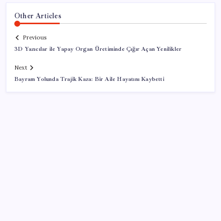
Other Articles
Previous
3D Yazıcılar ile Yapay Organ Üretiminde Çığır Açan Yenilikler
Next
Bayram Yolunda Trajik Kaza: Bir Aile Hayatını Kaybetti
SON YAZILAR
Mahkemeden Beyaz Saray’daki balo salonu projesine