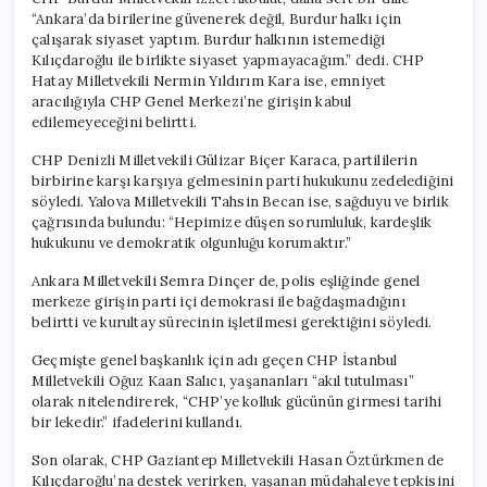
“Ankara’da birilerine güvenerek değil, Burdur halkı için
çalışarak siyaset yaptım. Burdur halkının istemediği
Kılıçdaroğlu ile birlikte siyaset yapmayacağım.” dedi. CHP
Hatay Milletvekili Nermin Yıldırım Kara ise, emniyet
aracılığıyla CHP Genel Merkezi’ne girişin kabul
edilemeyeceğini belirtti.
CHP Denizli Milletvekili Gülizar Biçer Karaca, partililerin
birbirine karşı karşıya gelmesinin parti hukukunu zedelediğini
söyledi. Yalova Milletvekili Tahsin Becan ise, sağduyu ve birlik
çağrısında bulundu: “Hepimize düşen sorumluluk, kardeşlik
hukukunu ve demokratik olgunluğu korumaktır.”
Ankara Milletvekili Semra Dinçer de, polis eşliğinde genel
merkeze girişin parti içi demokrasi ile bağdaşmadığını
belirtti ve kurultay sürecinin işletilmesi gerektiğini söyledi.
Geçmişte genel başkanlık için adı geçen CHP İstanbul
Milletvekili Oğuz Kaan Salıcı, yaşananları “akıl tutulması”
olarak nitelendirerek, “CHP’ye kolluk gücünün girmesi tarihi
bir lekedir.” ifadelerini kullandı.
Son olarak, CHP Gaziantep Milletvekili Hasan Öztürkmen de
Kılıçdaroğlu’na destek verirken, yaşanan müdahaleye tepkisini