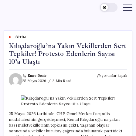
Skip
to
content
EĞITIM
Kılıçdaroğlu’na Yakın Vekillerden Sert
Tepkiler! Protesto Edenlerin Sayısı
10’a Ulaştı
Kılıçdaroğlu’na
By
Emre Demir
yorumlar kapalı
Yakın
25 Mayıs 2026
2 Min Read
Vekillerden
Sert
Tepkiler!
Protesto
Edenlerin
Sayısı
25 Mayıs 2026 tarihinde, CHP Genel Merkezi’ne polis
10’a
müdahalesinin gerçekleşmesi, Kemal Kılıçdaroğlu’na yakın
Ulaştı
bazı milletvekillerinin tepkisini çekti. Yaşanan olaylar
için
sonucunda, vekiller kurultay çağrısında bulunarak, partideki