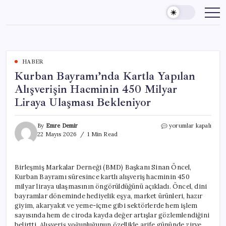
Skip
to
content
HABER
Kurban Bayramı’nda Kartla Yapılan
Alışverişin Hacminin 450 Milyar
Liraya Ulaşması Bekleniyor
Kurban
By
Emre Demir
yorumlar kapalı
Bayramı’nda
22 Mayıs 2026
1 Min Read
Kartla
Yapılan
Alışverişin
Birleşmiş Markalar Derneği (BMD) Başkanı Sinan Öncel,
Hacminin
Kurban Bayramı süresince kartlı alışveriş hacminin 450
450
Milyar
milyar liraya ulaşmasının öngörüldüğünü açıkladı. Öncel, dini
Liraya
bayramlar döneminde hediyelik eşya, market ürünleri, hazır
Ulaşması
giyim, akaryakıt ve yeme-içme gibi sektörlerde hem işlem
Bekleniyor
sayısında hem de ciroda kayda değer artışlar gözlemlendiğini
için
belirtti. Alışveriş yoğunluğunun özellikle arife gününde zirve