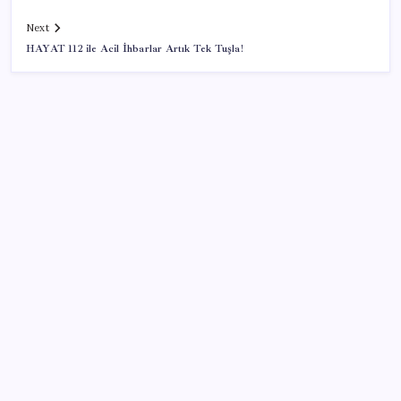
Next
HAYAT 112 ile Acil İhbarlar Artık Tek Tuşla!
SON YAZILAR
Mahkemeden Beyaz Saray’daki balo salonu projesine
durdurma kararı
Beklenen veri geldi: Altın uçuşa geçti
Fed Başkanı’ndan piyasaları sarsacak mesaj:
Enflasyon artarsa faiz artırımı yeniden masaya
gelecek