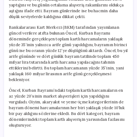
yaptığını ve bu günün ortalama alışveriş rakamlarını oldukça
aştığını ifade etti. Bayram günlerinde ise bu hacmin daha
düşük seviyelerde kaldığına dikkat çekti.
Bankalararası Kart Merkezi (BKM) tarafından yayımlanan
güncel verilere atıfta bulunan Öncel, Kurban Bayramı
döneminde gerçekleşen toplam kartlı harcamaların yaklaşık
yüzde 35’inin yalnızca arife günü yapıldığını, bayramın birinci
günü ise bu oranın yüzde 12’ye düştüğünü aktardı. Öncel, bu yıl
arife gününde ve dört günlük bayram tatilinde toplam 450
milyar lira tutarında kartlı harcama yapılacağını tahmin
ettiklerini belirtti. Bu toplam harcamanın yüzde 35’inin, yani
yaklaşık 160 milyar lirasının arife günü gerçekleşmesi
bekleniyor.
Öncel, Kurban Bayramı’ndaki toplam kartlı harcamaların en
az yüzde 20’sinin market alışverişleri için yapıldığını
vurguladı. Giyim, akaryakıt ve yeme-içme kategorilerinin de
bayram dönemi harcamalarının her biri yaklaşık yüzde 10’luk
bir pay aldığını sözlerine ekledi. Bu dört kategori, bayram
dönemlerindeki toplam kartlı alışverişin yarısından fazlasını
oluşturuyor.