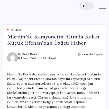
Skip
to
content
EĞITIM
Mardin’de Kamyonetin Altında Kalan
Küçük Efehan’dan Üzücü Haber
Mardin’de
By
Emre Demir
yorumlar kapalı
Kamyonetin
11 Mayıs 2026
1 Min Read
Altında
Kalan
Küçük
Mardin’in Derik ilçesinde, oyun oynarken kamyonetin altında
Efehan’dan
kalan 2 yaşındaki Efehan Aba’nın hayatını kaybettiği bildirildi.
Üzücü
Haber
Sabah saatlerinde gerçekleşen trajik olay, küçük çocuğun
için
evinin bahçesinde oyun oynadığı sırada meydana geldi.
Sürücüsünün geri manevra yaptığı kamyonet, minik Efehan’ı
fark etmeden geçti. Olayın ardından sağlık ve jandarma
ekipleri hızlı bir şekilde bölgeye sevk edildi. Yapılan
kontrollerde, Efehan’ın yaşamını yitirdiği belirlendi.