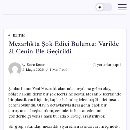
Skip
to
content
EĞITIM
Mezarlıkta Şok Edici Buluntu: Varilde
21 Cenin Ele Geçirildi
Mezarlıkta
By
Emre Demir
yorumlar kapalı
Şok
16 Mayıs 2026
1 Min Read
Edici
Buluntu:
Varilde
Şanlıurfa’nın Yeni Mezarlık alanında meydana gelen olay,
21
bölge halkını derin bir şok içerisine soktu. Mezarlık içerisinde
Cenin
Ele
bir plastik varil içinde, kaplar halinde gizlenmiş 21 adet insan
Geçirildi
cenini bulundu. Olayın detaylarıyla ilgili geniş çaplı bir
için
soruşturma başlatılırken, ceninlerin hastaneden mi
gönderildiği yoksa nasıl burada biriktiği araştırılıyor.
Bir grup vatandaş, mezarlık ziyareti sırasında varilin içindeki