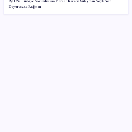
IŞİD’in Türkiye Sorumlusuna Beraat Kararı: Süleyman Soylu’nun
Duyurusuna Rağmen
SON YAZILAR
Mahkemeden Beyaz Saray’daki balo salonu projesine
durdurma kararı
Beklenen veri geldi: Altın uçuşa geçti
Fed Başkanı’ndan piyasaları sarsacak mesaj:
Enflasyon artarsa faiz artırımı yeniden masaya
gelecek
Altın fiyatlarında güçlü yükseliş sürüyor: Gram,