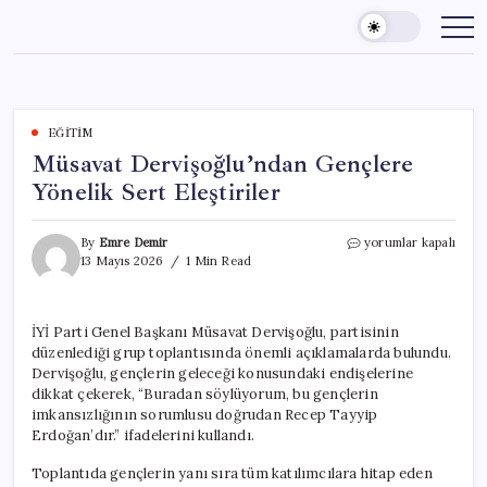
Skip
to
content
EĞITIM
Müsavat Dervişoğlu’ndan Gençlere
Yönelik Sert Eleştiriler
Müsavat
By
Emre Demir
yorumlar kapalı
Dervişoğlu’ndan
13 Mayıs 2026
1 Min Read
Gençlere
Yönelik
Sert
İYİ Parti Genel Başkanı Müsavat Dervişoğlu, partisinin
Eleştiriler
düzenlediği grup toplantısında önemli açıklamalarda bulundu.
için
Dervişoğlu, gençlerin geleceği konusundaki endişelerine
dikkat çekerek, “Buradan söylüyorum, bu gençlerin
imkansızlığının sorumlusu doğrudan Recep Tayyip
Erdoğan’dır.” ifadelerini kullandı.
Toplantıda gençlerin yanı sıra tüm katılımcılara hitap eden