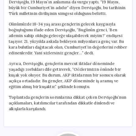
Dervişoğlu, 19 Mayıs’ın anlamına da vurgu yaptı. “19 Mayıs,
büyük bir Cumhuriyet’in adıdır” diyen Dervişoğlu, bu tarihinin
Türk milletinin dirilişinin simgesi olduğunu belirtti.
Günümüzde 18-34 yaş arası gençlerin gelecek kaygısıyla
boğuştuğunu ifade eden Dervişoğlu, “Bugünün genci, ‘Ben
ailemin sahip olduğu geleceğe ulaşabilecek miyim?’ endişesi
taşıyor. 21. yüzyılda askıda bekleyen milyonlarca genç var. Bu
kara bulutları dağıtacak olan, Cumhuriyet’in değerlerini rehber
edinenlerdir. Yani sizlersiniz gençler…” dedi.
Ayrıca, Dervişoğlu, gençlerin mevcut iktidar döneminde
yaşadığı zorlukları dile getirerek, “Gözlerimizin önünde bir
kuşak yok oluyor. Bu durum, AKP iktidarının bir sonucu olarak
açıkça ortadadır. Bu gençler, AKP döneminde iş aramış ve
eğitim almış bir kuşaktır.” şeklinde konuştu.
Toplantıda gençlerin sorunlarına dikkat çeken Dervişoğlu’nun
açıklamaları, katılımcılar tarafından dikkatle dinlendi ve
alkışlarla karşılandı.