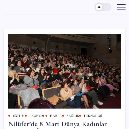
Skip
to
content
EĞITIM
EKONOMI
HABER
SAĞLIK
TEKNOLOJI
Nilüfer’de 8 Mart Dünya Kadınlar