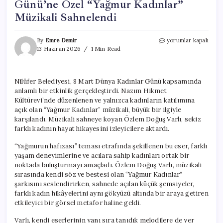
Günü’ne Özel “Yağmur Kadınlar”
Müzikali Sahnelendi
Nilüfer’de
By
Emre Demir
yorumlar kapalı
8
13 Haziran 2026
1 Min Read
Mart
Dünya
Kadınlar
Nilüfer Belediyesi, 8 Mart Dünya Kadınlar Günü kapsamında
Günü’ne
anlamlı bir etkinlik gerçekleştirdi. Nazım Hikmet
Özel
“Yağmur
Kültürevi’nde düzenlenen ve yalnızca kadınların katılımına
Kadınlar”
açık olan “Yağmur Kadınlar” müzikali, büyük bir ilgiyle
Müzikali
karşılandı. Müzikali sahneye koyan Özlem Doğuş Varlı, sekiz
Sahnelendi
farklı kadının hayat hikayesini izleyicilere aktardı.
için
“Yağmurun hafızası” teması etrafında şekillenen bu eser, farklı
yaşam deneyimlerine ve acılara sahip kadınları ortak bir
noktada buluşturmayı amaçladı. Özlem Doğuş Varlı, müzikali
sırasında kendi söz ve bestesi olan “Yağmur Kadınlar”
şarkısını seslendirirken, sahnede açılan küçük şemsiyeler,
farklı kadın hikâyelerini aynı gökyüzü altında bir araya getiren
etkileyici bir görsel metafor haline geldi.
Varlı, kendi eserlerinin yanı sıra tanıdık melodilere de yer