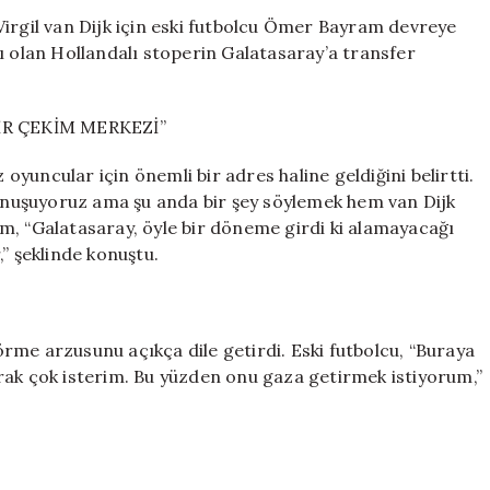
van
Virgil van Dijk için eski futbolcu Ömer Bayram devreye
Dijk
ı olan Hollandalı stoperin Galatasaray’a transfer
Transferi
İçin
Müjdeli
İR ÇEKİM MERKEZİ”
Açıklama
için
yuncular için önemli bir adres haline geldiğini belirtti.
 konuşuyoruz ama şu anda bir şey söylemek hem van Dijk
m, “Galatasaray, öyle bir döneme girdi ki alamayacağı
” şeklinde konuştu.
rme arzusunu açıkça dile getirdi. Eski futbolcu, “Buraya
rak çok isterim. Bu yüzden onu gaza getirmek istiyorum,”