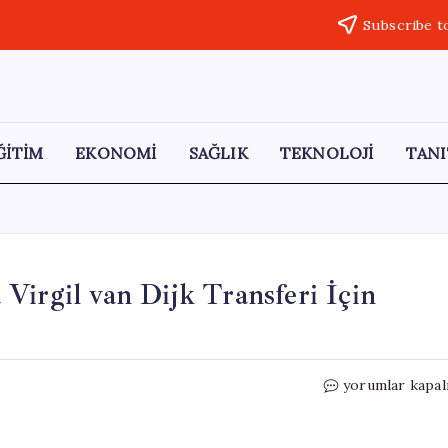
Subscribe t
ĞİTİM
EKONOMİ
SAĞLIK
TEKNOLOJİ
TANI
Virgil van Dijk Transferi İçin
Ömer
yorumlar kapal
Bayram’dan
Galatasaray’a
Virgil