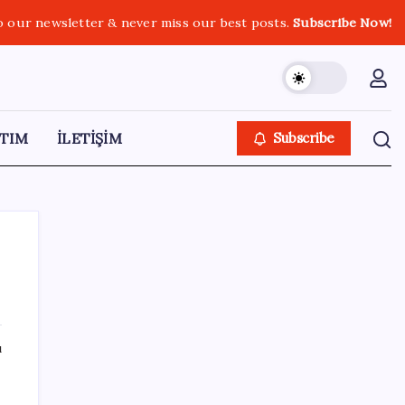
o our newsletter & never miss our best posts.
Subscribe Now!
TIM
İLETİŞİM
Subscribe
SON YAZILAR
ı
Mahkemeden Beyaz Saray’daki balo salonu
projesine durdurma kararı