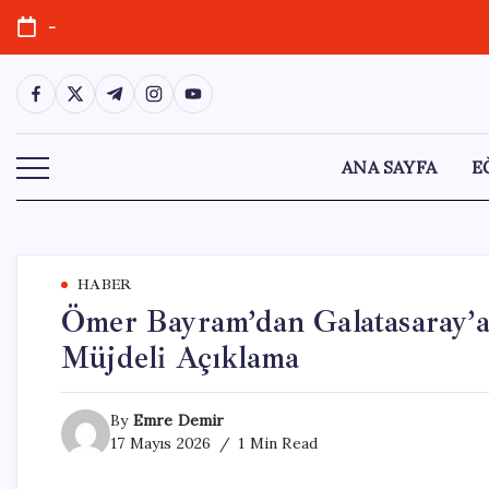
Skip
-
to
content
https://www.facebook.com/
https://twitter.com/
https://t.me/
https://www.instagram.com/
https://youtube.com/
ANA SAYFA
E
HABER
Ömer Bayram’dan Galatasaray’a 
Müjdeli Açıklama
By
Emre Demir
17 Mayıs 2026
1 Min Read