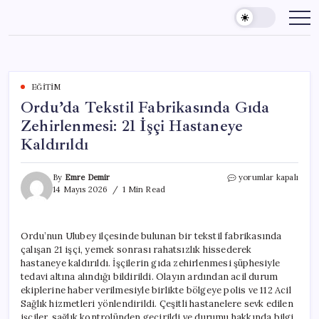
Skip
to
content
EĞITIM
Ordu’da Tekstil Fabrikasında Gıda
Zehirlenmesi: 21 İşçi Hastaneye
Kaldırıldı
Ordu’da
By
Emre Demir
yorumlar kapalı
Tekstil
14 Mayıs 2026
1 Min Read
Fabrikasında
Gıda
Zehirlenmesi:
Ordu’nun Ulubey ilçesinde bulunan bir tekstil fabrikasında
21
çalışan 21 işçi, yemek sonrası rahatsızlık hissederek
İşçi
Hastaneye
hastaneye kaldırıldı. İşçilerin gıda zehirlenmesi şüphesiyle
Kaldırıldı
tedavi altına alındığı bildirildi. Olayın ardından acil durum
için
ekiplerine haber verilmesiyle birlikte bölgeye polis ve 112 Acil
Sağlık hizmetleri yönlendirildi. Çeşitli hastanelere sevk edilen
işçiler, sağlık kontrolünden geçirildi ve durumu hakkında bilgi