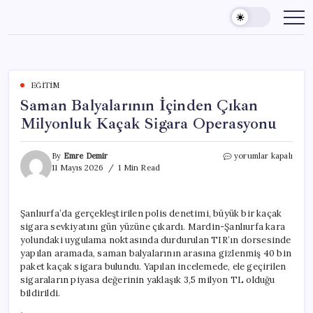
Skip
to
content
EĞITIM
Saman Balyalarının İçinden Çıkan
Milyonluk Kaçak Sigara Operasyonu
Saman
By
Emre Demir
yorumlar kapalı
Balyalarının
11 Mayıs 2026
1 Min Read
İçinden
Çıkan
Milyonluk
Şanlıurfa’da gerçekleştirilen polis denetimi, büyük bir kaçak
Kaçak
sigara sevkiyatını gün yüzüne çıkardı. Mardin-Şanlıurfa kara
Sigara
Operasyonu
yolundaki uygulama noktasında durdurulan TIR’ın dorsesinde
için
yapılan aramada, saman balyalarının arasına gizlenmiş 40 bin
paket kaçak sigara bulundu. Yapılan incelemede, ele geçirilen
sigaraların piyasa değerinin yaklaşık 3,5 milyon TL olduğu
bildirildi.