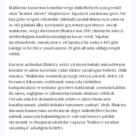
Mahkeme kararının temelini vergi mükellefiyeti için gerekli
olan “ikamet süresi” oluşturuyor. İspanyol yasalarına göre, bir
kişi gelir vergisi ödemekle yükümlü sayılabilmesi için yılın en
az 183 gününü ülke içerisinde geçirmesi gerekiyor. Ancak
mahkeme, vergi dairesinin Shakira’nın 2011 yılında bu süreyi
doldurduğunu kanıtlayamadığına karar verdi. Yapılan
incelemelerde, sanatçının o yıl İspanya’da sadece 163 gün
kaldığı ve böylece yasal sınırın 20 gün altında olduğu tespit
edildi.
Kararın ardından Shakira, sekiz yıl süren hukuki mücadelenin
kendisi ve ailesi üzerinde ciddi etkiler yarattığını belirtti. Ünlü
sanatçı, “Mahkeme sonunda gerçeği ortaya çıkardı. Sekiz yıl
boyunca itibarımı zedelemek amacıyla yürütülen
kampanyalara ve uykusuz gecelere katlanmak zorunda kaldım.
Bu süreç sağlığımı ve ailemin huzurunu olumsuz etkiledi.
Ortada asla bir dolandırıcılık yoktu ve idare bunu asla
kanıtlayamadı, çünkü iddialar tamamen yanlıştı” dedi. Shakira,
davanın kamuoyuna sızdırılarak diğer mükelleflere korku
salmak amacıyla kullanıldığını ve zaferini benzer şekilde
ekonomik ve duygusal sıkıntılar yaşayan “binlerce sıradan
vatandaşa” adadığını belirtti.