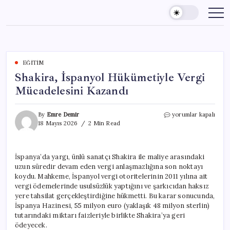
Skip
to
content
EĞITIM
Shakira, İspanyol Hükümetiyle Vergi
Mücadelesini Kazandı
Shakira,
By
Emre Demir
yorumlar kapalı
İspanyol
18 Mayıs 2026
2 Min Read
Hükümetiyle
Vergi
Mücadelesini
İspanya’da yargı, ünlü sanatçı Shakira ile maliye arasındaki
Kazandı
uzun süredir devam eden vergi anlaşmazlığına son noktayı
için
koydu. Mahkeme, İspanyol vergi otoritelerinin 2011 yılına ait
vergi ödemelerinde usulsüzlük yaptığını ve şarkıcıdan haksız
yere tahsilat gerçekleştirdiğine hükmetti. Bu karar sonucunda,
İspanya Hazinesi, 55 milyon euro (yaklaşık 48 milyon sterlin)
tutarındaki miktarı faizleriyle birlikte Shakira’ya geri
ödeyecek.