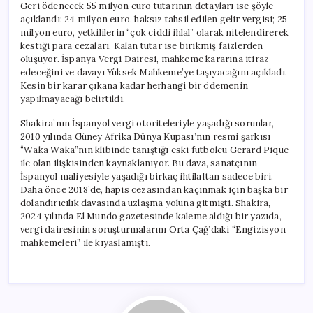
Geri ödenecek 55 milyon euro tutarının detayları ise şöyle
açıklandı: 24 milyon euro, haksız tahsil edilen gelir vergisi; 25
milyon euro, yetkililerin “çok ciddi ihlal” olarak nitelendirerek
kestiği para cezaları. Kalan tutar ise birikmiş faizlerden
oluşuyor. İspanya Vergi Dairesi, mahkeme kararına itiraz
edeceğini ve davayı Yüksek Mahkeme’ye taşıyacağını açıkladı.
Kesin bir karar çıkana kadar herhangi bir ödemenin
yapılmayacağı belirtildi.
Shakira’nın İspanyol vergi otoriteleriyle yaşadığı sorunlar,
2010 yılında Güney Afrika Dünya Kupası’nın resmi şarkısı
“Waka Waka”nın klibinde tanıştığı eski futbolcu Gerard Pique
ile olan ilişkisinden kaynaklanıyor. Bu dava, sanatçının
İspanyol maliyesiyle yaşadığı birkaç ihtilaftan sadece biri.
Daha önce 2018’de, hapis cezasından kaçınmak için başka bir
dolandırıcılık davasında uzlaşma yoluna gitmişti. Shakira,
2024 yılında El Mundo gazetesinde kaleme aldığı bir yazıda,
vergi dairesinin soruşturmalarını Orta Çağ’daki “Engizisyon
mahkemeleri” ile kıyaslamıştı.