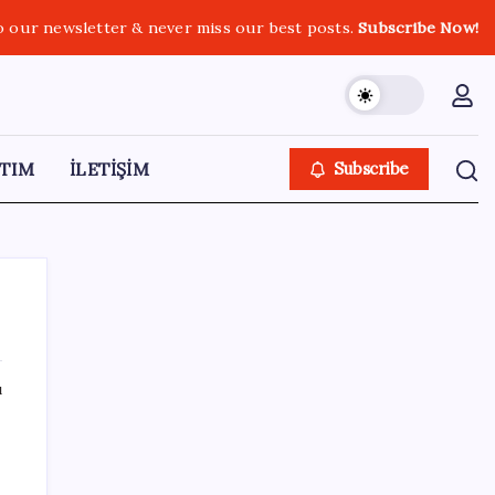
o our newsletter & never miss our best posts.
Subscribe Now!
TIM
İLETİŞİM
Subscribe
ı
SON YAZILAR
Umut’un Kabataş hayali gerçek oldu