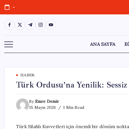
Skip
-
to
content
https://www.facebook.com/
https://twitter.com/
https://t.me/
https://www.instagram.com/
https://youtube.com/
ANA SAYFA
E
HABER
Türk Ordusu’na Yenilik: Sessiz 
By
Emre Demir
15 Mayıs 2026
1 Min Read
Türk Silahlı Kuvvetleri için önemli bir dönüm nok