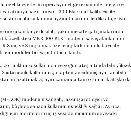
Etkili
silah, özel kuvvetlerin operasyonel gereksinimlerine göre
Yeni
 yaratmaya hazırlanıyor. 300 Blackout kalibresi ile
Tüfek
usturuculu kullanıma uygun tasarımı ile dikkat çekiyor.
için
e öne çıkan bu yerli silah, yakın mesafe çatışmalarında
atik özellikteki MKE 300 BLK, modern savaş alanlarının
ç, 9,8 inç ve 8 inç olmak üzere üç farklı namlu boyu ile
ebilen modüler bir yapıda tasarlandı.
, zorlu iklim koşullarında ve yoğun ateş altında bile yükse
Susturuculu kullanım için optimize edilmiş ayarlanabilir
iktarını azaltmakta, aynı zamanda tam otomatik atışlarda
 (M-LOK) modern nişangah, lazer işaretleyici ve
ır, böylece sahada kullanım esnekliği sağlar. Ayrıca,
dığı için mermilerin uçuş sesi de minimum seviyede