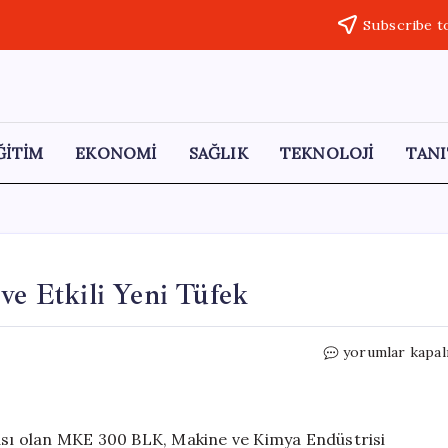
Subscribe t
ĞİTİM
EKONOMİ
SAĞLIK
TEKNOLOJİ
TANI
ve Etkili Yeni Tüfek
Türk
yorumlar kapal
Ordusu’na
Yenilik:
Sessiz
ve
tası olan MKE 300 BLK, Makine ve Kimya Endüstrisi