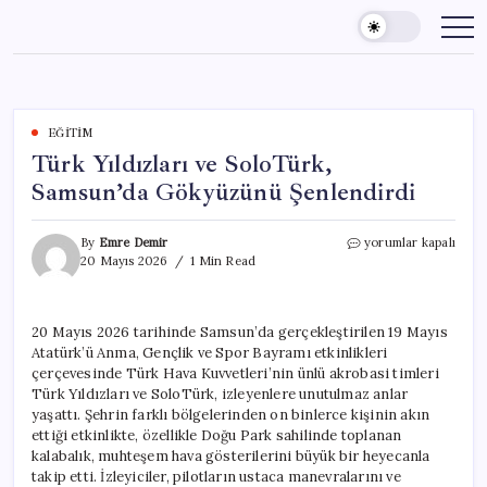
Skip
to
content
EĞITIM
Türk Yıldızları ve SoloTürk,
Samsun’da Gökyüzünü Şenlendirdi
Türk
By
Emre Demir
yorumlar kapalı
Yıldızları
20 Mayıs 2026
1 Min Read
ve
SoloTürk,
Samsun’da
20 Mayıs 2026 tarihinde Samsun’da gerçekleştirilen 19 Mayıs
Gökyüzünü
Atatürk’ü Anma, Gençlik ve Spor Bayramı etkinlikleri
Şenlendirdi
için
çerçevesinde Türk Hava Kuvvetleri’nin ünlü akrobasi timleri
Türk Yıldızları ve SoloTürk, izleyenlere unutulmaz anlar
yaşattı. Şehrin farklı bölgelerinden on binlerce kişinin akın
ettiği etkinlikte, özellikle Doğu Park sahilinde toplanan
kalabalık, muhteşem hava gösterilerini büyük bir heyecanla
takip etti. İzleyiciler, pilotların ustaca manevralarını ve