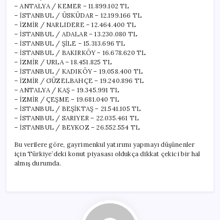
– ANTALYA / KEMER – 11.899.102 TL
– İSTANBUL / ÜSKÜDAR – 12.199.166 TL
– İZMİR / NARLIDERE – 12.464.400 TL
– İSTANBUL / ADALAR – 13.230.080 TL
– İSTANBUL / ŞİLE – 15.313.696 TL
– İSTANBUL / BAKIRKÖY – 16.678.620 TL
– İZMİR / URLA – 18.451.825 TL
– İSTANBUL / KADIKÖY – 19.058.400 TL
– İZMİR / GÜZELBAHÇE – 19.240.896 TL
– ANTALYA / KAŞ – 19.345.991 TL
– İZMİR / ÇEŞME – 19.681.040 TL
– İSTANBUL / BEŞİKTAŞ – 21.541.105 TL
– İSTANBUL / SARIYER – 22.035.461 TL
– İSTANBUL / BEYKOZ – 26.552.554 TL
Bu verilere göre, gayrimenkul yatırımı yapmayı düşünenler
için Türkiye’deki konut piyasası oldukça dikkat çekici bir hal
almış durumda.