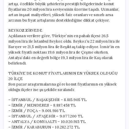
artışı, özellikle büyük şehirlerin prestijli bölgelerinde konut
fiyatlarını 20 milyon lira seviyesinin üzerine taşıdı. Uzmanlar,
artan inşaat maliyetleri, yüksek faiz oranları ve sınırlı arsa
arzının bu fiyat artışlarını desteklediğine dikkat çekiyor.
BEYKOZ ZİRVEDE
Açıklanan verilere göre, Türkiye’nin en pahalı ilçesi 26,5
milyon lira ile İstanbul Beykoz oldu. Beykoz’u 22 milyon lira ile
Sarıyer ve 21,5 milyon lira ile Beşiktaş takip ediyor. İzmir’in en
yüksek fiyatlı noktası 19,6 milyon lira ile Çeşme olurken,
Antalya’daki en değerli bölge 19,3 milyon lira ile Kaş olarak
belirlendi.
TÜRKİYE’DE KONUT FİYATLARININ EN YÜKSEK OLDUĞU
20 İLÇE
Son pazar araştırmalarına göre konut fiyatlarının en yüksek
olduğu ilçeler ise şu şekilde sıralandı:
– İSTANBUL / BAŞAKŞEHİR – 8.815.905 TL
– İZMİR / MENDERES – 8.887.458 TL
– İZMİR / FOÇA – 9.001.916 TL
– İSTANBUL / ATAŞEHİR – 9.077.200 TL
– ANTALYA / KONYAALTI – 10.020.915 TL
– İZMİR / KARABURUN – 10.282.272 TL