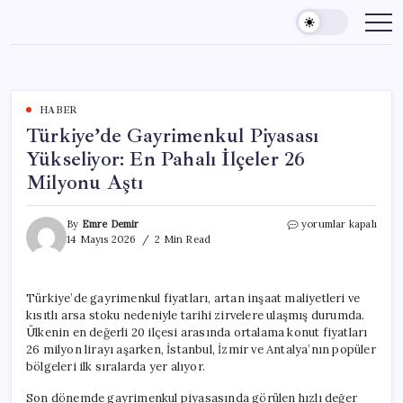
Skip
to
content
HABER
Türkiye’de Gayrimenkul Piyasası
Yükseliyor: En Pahalı İlçeler 26
Milyonu Aştı
Türkiye’de
By
Emre Demir
yorumlar kapalı
Gayrimenkul
14 Mayıs 2026
2 Min Read
Piyasası
Yükseliyor:
En
Türkiye’de gayrimenkul fiyatları, artan inşaat maliyetleri ve
Pahalı
kısıtlı arsa stoku nedeniyle tarihi zirvelere ulaşmış durumda.
İlçeler
26
Ülkenin en değerli 20 ilçesi arasında ortalama konut fiyatları
Milyonu
26 milyon lirayı aşarken, İstanbul, İzmir ve Antalya’nın popüler
Aştı
bölgeleri ilk sıralarda yer alıyor.
için
Son dönemde gayrimenkul piyasasında görülen hızlı değer