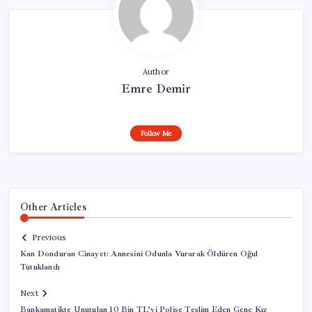
Author
Emre Demir
Follow Me
Other Articles
Previous
Kan Donduran Cinayet: Annesini Odunla Vurarak Öldüren Oğul
Tutuklandı
Next
Bankamatikte Unutulan 10 Bin TL’yi Polise Teslim Eden Genç Kız