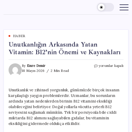
Skip
to
content
HABER
Unutkanlığın Arkasında Yatan
Vitamin: B12’nin Önemi ve Kaynakları
Unutkanlığın
By
Emre Demir
yorumlar kapalı
Arkasında
18 Mayıs 2026
2 Min Read
Yatan
Vitamin:
B12’nin
Unutkanlık ve zihinsel yorgunluk, günümüzde birçok insanın
Önemi
karşılaştığı yaygın problemlerdir. Uzmanlar, bu sorunların
ve
Kaynakları
ardında yatan nedenlerden birinin B12 vitamini eksikliği
için
olabileceğini belirtiyor. Doğal yollarla vücutta yeterli B12
seviyesini sağlamak mümkün. Tek bir porsiyonla bile ciddi
miktarda B12 alımını sağlayabilen gıdalar, bu vitaminin
eksikliğini gidermede oldukça etkilidir.