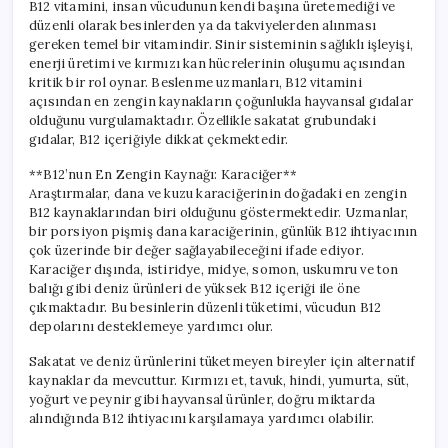
B12 vitamini, insan vücudunun kendi başına üretemediği ve
düzenli olarak besinlerden ya da takviyelerden alınması
gereken temel bir vitamindir. Sinir sisteminin sağlıklı işleyişi,
enerji üretimi ve kırmızı kan hücrelerinin oluşumu açısından
kritik bir rol oynar. Beslenme uzmanları, B12 vitamini
açısından en zengin kaynakların çoğunlukla hayvansal gıdalar
olduğunu vurgulamaktadır. Özellikle sakatat grubundaki
gıdalar, B12 içeriğiyle dikkat çekmektedir.
**B12’nun En Zengin Kaynağı: Karaciğer**
Araştırmalar, dana ve kuzu karaciğerinin doğadaki en zengin
B12 kaynaklarından biri olduğunu göstermektedir. Uzmanlar,
bir porsiyon pişmiş dana karaciğerinin, günlük B12 ihtiyacının
çok üzerinde bir değer sağlayabileceğini ifade ediyor.
Karaciğer dışında, istiridye, midye, somon, uskumru ve ton
balığı gibi deniz ürünleri de yüksek B12 içeriği ile öne
çıkmaktadır. Bu besinlerin düzenli tüketimi, vücudun B12
depolarını desteklemeye yardımcı olur.
Sakatat ve deniz ürünlerini tüketmeyen bireyler için alternatif
kaynaklar da mevcuttur. Kırmızı et, tavuk, hindi, yumurta, süt,
yoğurt ve peynir gibi hayvansal ürünler, doğru miktarda
alındığında B12 ihtiyacını karşılamaya yardımcı olabilir.