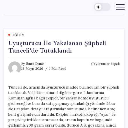
Skip
to
content
EĞITIM
Uyuşturucu İle Yakalanan Şüpheli
Tunceli’de Tutuklandı
Uyuşturucu
By
Emre Demir
yorumlar kapalı
İle
18 Mayıs 2026
1 Min Read
Yakalanan
Şüpheli
Tunceli’de
Tunceli’de, aracında uyuşturucu madde bulunduran bir şüpheli
Tutuklandı
tutuklandı. Valilikten alınan bilgilere göre, İl Jandarma
için
Komutanlığı’na bağlı ekipler, bir şahsın kente uyuşturucu
getireceği ve burada satış yapmayı planladığı yönünde ihbar
aldı. Yapılan detaylı araştırmalar sonucunda, belirlenen araç
kent girişinde durduruldu. Ekipler, narkotik köpeği “Ayar” ile
gerçekleştirdikleri aramalarda, aracın kaputu ve bagajında
gizlenmiş 200 gram esrar buldu. Sürücü A.B. gözaltına alındı.