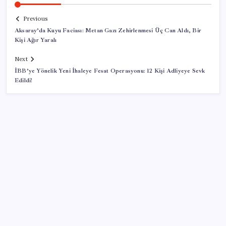
Previous
Aksaray’da Kuyu Faciası: Metan Gazı Zehirlenmesi Üç Can Aldı, Bir
Kişi Ağır Yaralı
Next
İBB’ye Yönelik Yeni İhaleye Fesat Operasyonu: 12 Kişi Adliyeye Sevk
Edildi!
SON YAZILAR
Umut’un Kabataş hayali gerçek oldu