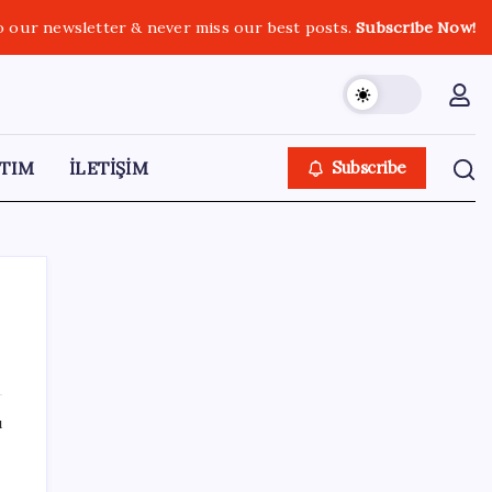
o our newsletter & never miss our best posts.
Subscribe Now!
TIM
İLETİŞİM
Subscribe
SON YAZILAR
ı
Umut’un Kabataş hayali gerçek oldu