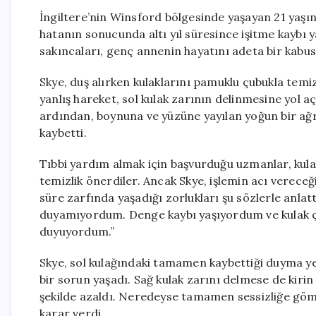
İngiltere’nin Winsford bölgesinde yaşayan 21 yaşı
hatanın sonucunda altı yıl süresince işitme kaybı y
sakıncaları, genç annenin hayatını adeta bir kabu
Skye, duş alırken kulaklarını pamuklu çubukla temi
yanlış hareket, sol kulak zarının delinmesine yol a
ardından, boynuna ve yüzüne yayılan yoğun bir ağrı 
kaybetti.
Tıbbi yardım almak için başvurduğu uzmanlar, kulak 
temizlik önerdiler. Ancak Skye, işlemin acı vereceğ
süre zarfında yaşadığı zorlukları şu sözlerle anlat
duyamıyordum. Denge kaybı yaşıyordum ve kulak çın
duyuyordum.”
Skye, sol kulağındaki tamamen kaybettiği duyma ye
bir sorun yaşadı. Sağ kulak zarını delmese de kirin 
şekilde azaldı. Neredeyse tamamen sessizliğe gö
karar verdi.