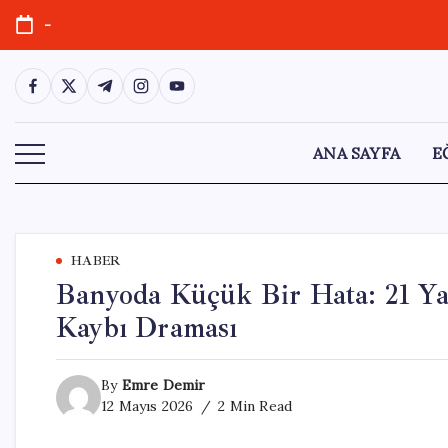
Skip
-
to
content
https://www.facebook.com/
https://twitter.com/
https://t.me/
https://www.instagram.com/
https://youtube.com/
ANA SAYFA
E
HABER
Banyoda Küçük Bir Hata: 21 Ya
Kaybı Draması
By
Emre Demir
12 Mayıs 2026
2 Min Read