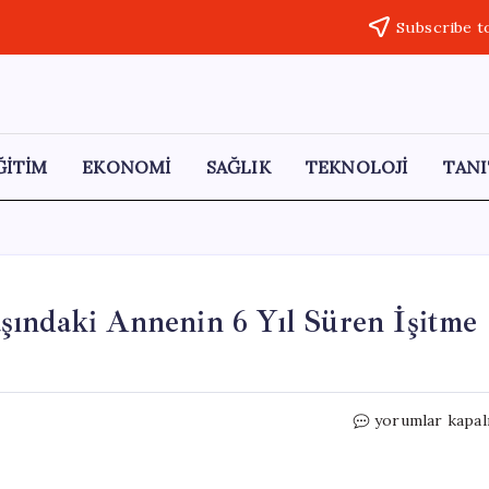
Subscribe t
ĞİTİM
EKONOMİ
SAĞLIK
TEKNOLOJİ
TANI
şındaki Annenin 6 Yıl Süren İşitme
Banyoda
yorumlar kapal
Küçük
Bir
Hata: