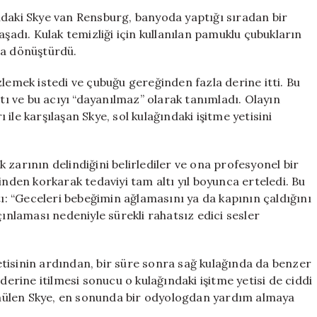
21
ndaki Skye van Rensburg, banyoda yaptığı sıradan bir
Yaşındaki
aşadı. Kulak temizliği için kullanılan pamuklu çubukların
Annenin
sa dönüştürdü.
6
Yıl
zlemek istedi ve çubuğu gereğinden fazla derine itti. Bu
Süren
çtı ve bu acıyı “dayanılmaz” olarak tanımladı. Olayın
İşitme
ile karşılaşan Skye, sol kulağındaki işitme yetisini
Kaybı
Draması
için
zarının delindiğini belirlediler ve ona profesyonel bir
inden korkarak tedaviyi tam altı yıl boyunca erteledi. Bu
tı: “Geceleri bebeğimin ağlamasını ya da kapının çaldığını
laması nedeniyle sürekli rahatsız edici sesler
tisinin ardından, bir süre sonra sağ kulağında da benzer
derine itilmesi sonucu o kulağındaki işitme yetisi de ciddi
mülen Skye, en sonunda bir odyologdan yardım almaya