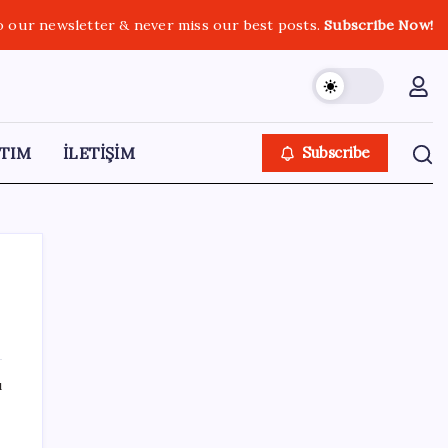
o our newsletter & never miss our best posts.
Subscribe Now!
TIM
İLETİŞİM
Subscribe
SON YAZILAR
ı
Mahkemeden Beyaz Saray’daki balo salonu
projesine durdurma kararı