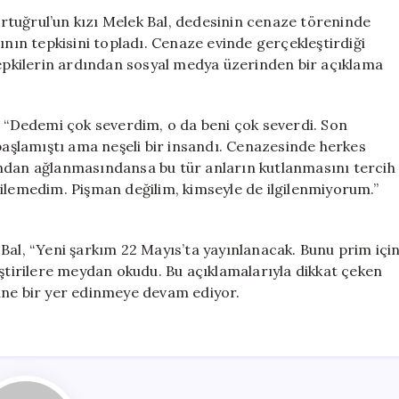
Yapan
rtuğrul’un kızı Melek Bal, dedesinin cenaze töreninde
Genç
ının tepkisini topladı. Cenaze evinde gerçekleştirdiği
Kızın
tepkilerin ardından sosyal medya üzerinden bir açıklama
Savunması
Dikkat
Çekti
, “Dedemi çok severdim, o da beni çok severdi. Son
için
şlamıştı ama neşeli bir insandı. Cenazesinde herkes
ından ağlanmasındansa bu tür anların kutlanmasını tercih
bilemedim. Pişman değilim, kimseyle de ilgilenmiyorum.”
Bal, “Yeni şarkım 22 Mayıs’ta yayınlanacak. Bunu prim içi
eştirilere meydan okudu. Bu açıklamalarıyla dikkat çeken
ine bir yer edinmeye devam ediyor.