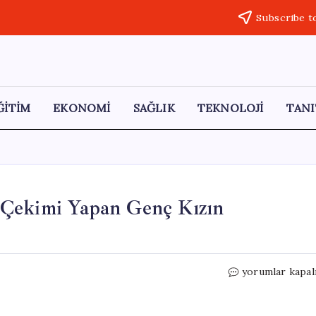
Subscribe t
ĞİTİM
EKONOMİ
SAĞLIK
TEKNOLOJİ
TANI
 Çekimi Yapan Genç Kızın
Dedesinin
yorumlar kapal
Cenazesinde
TikTok
Çekimi