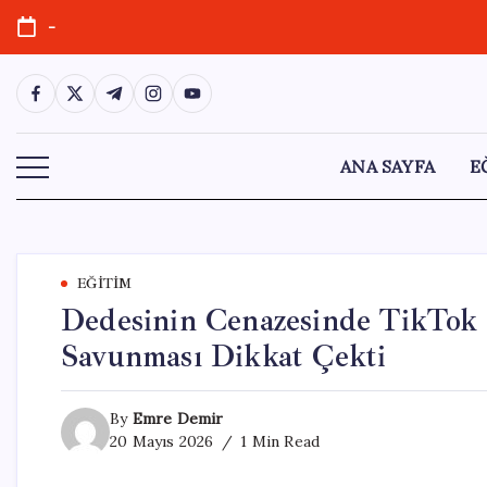
Skip
-
to
content
https://www.facebook.com/
https://twitter.com/
https://t.me/
https://www.instagram.com/
https://youtube.com/
ANA SAYFA
E
EĞITIM
Dedesinin Cenazesinde TikTok
Savunması Dikkat Çekti
By
Emre Demir
20 Mayıs 2026
1 Min Read