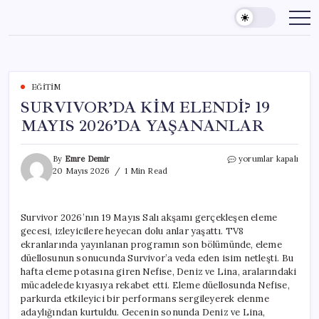
Skip
to
content
EĞITIM
SURVIVOR’DA KİM ELENDİ? 19
MAYIS 2026’DA YAŞANANLAR
SURVIVOR’DA
By
Emre Demir
yorumlar kapalı
KİM
20 Mayıs 2026
1 Min Read
ELENDİ?
19
MAYIS
Survivor 2026’nın 19 Mayıs Salı akşamı gerçekleşen eleme
2026’DA
gecesi, izleyicilere heyecan dolu anlar yaşattı. TV8
YAŞANANLAR
için
ekranlarında yayınlanan programın son bölümünde, eleme
düellosunun sonucunda Survivor’a veda eden isim netleşti. Bu
hafta eleme potasına giren Nefise, Deniz ve Lina, aralarındaki
mücadelede kıyasıya rekabet etti. Eleme düellosunda Nefise,
parkurda etkileyici bir performans sergileyerek elenme
adaylığından kurtuldu. Gecenin sonunda Deniz ve Lina,