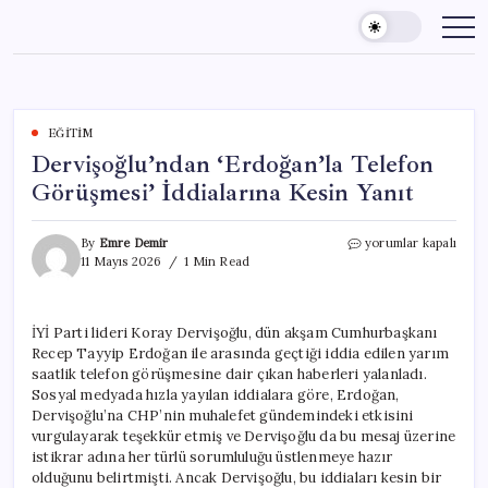
Skip
to
content
EĞITIM
Dervişoğlu’ndan ‘Erdoğan’la Telefon
Görüşmesi’ İddialarına Kesin Yanıt
Dervişoğlu’ndan
By
Emre Demir
yorumlar kapalı
‘Erdoğan’la
11 Mayıs 2026
1 Min Read
Telefon
Görüşmesi’
İddialarına
İYİ Parti lideri Koray Dervişoğlu, dün akşam Cumhurbaşkanı
Kesin
Recep Tayyip Erdoğan ile arasında geçtiği iddia edilen yarım
Yanıt
için
saatlik telefon görüşmesine dair çıkan haberleri yalanladı.
Sosyal medyada hızla yayılan iddialara göre, Erdoğan,
Dervişoğlu’na CHP’nin muhalefet gündemindeki etkisini
vurgulayarak teşekkür etmiş ve Dervişoğlu da bu mesaj üzerine
istikrar adına her türlü sorumluluğu üstlenmeye hazır
olduğunu belirtmişti. Ancak Dervişoğlu, bu iddiaları kesin bir