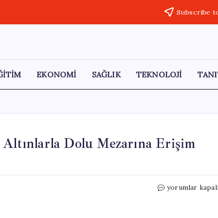
Subscribe t
ĞİTİM
EKONOMİ
SAĞLIK
TEKNOLOJİ
TANI
 Altınlarla Dolu Mezarına Erişim
Kayıp
yorumlar kapal
Gran
Cocle
Uygarlığı’nın