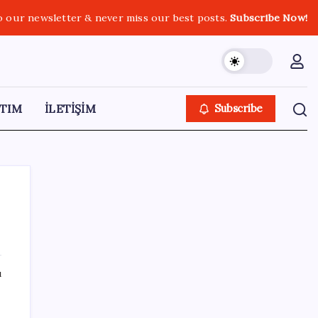
o our newsletter & never miss our best posts.
Subscribe Now!
TIM
İLETİŞİM
Subscribe
SON YAZILAR
ı
Mahkemeden Beyaz Saray’daki balo salonu
projesine durdurma kararı