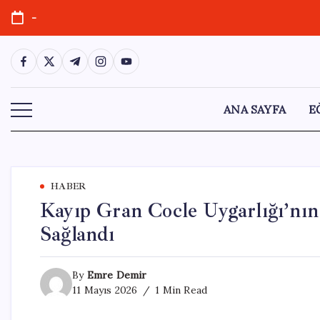
Skip
-
to
content
https://www.facebook.com/
https://twitter.com/
https://t.me/
https://www.instagram.com/
https://youtube.com/
ANA SAYFA
E
HABER
Kayıp Gran Cocle Uygarlığı’nın
Sağlandı
By
Emre Demir
11 Mayıs 2026
1 Min Read