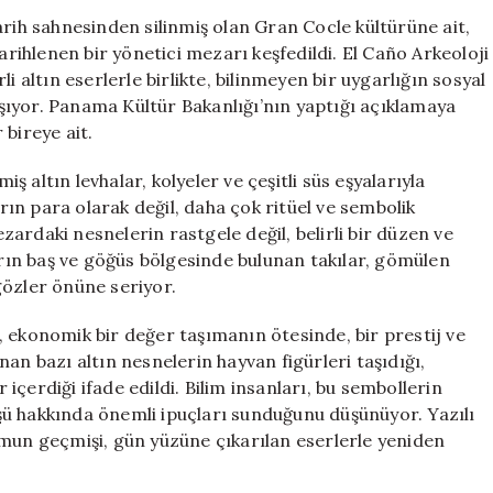
Altınlarla
arih sahnesinden silinmiş olan Gran Cocle kültürüne ait,
Dolu
arihlenen bir yönetici mezarı keşfedildi. El Caño Arkeoloji
Mezarına
i altın eserlerle birlikte, bilinmeyen bir uygarlığın sosyal
Erişim
ıyor. Panama Kültür Bakanlığı’nın yaptığı açıklamaya
Sağlandı
bireye ait.
için
iş altın levhalar, kolyeler ve çeşitli süs eşyalarıyla
arın para olarak değil, daha çok ritüel ve sembolik
ezardaki nesnelerin rastgele değil, belirli bir düzen ve
zarın baş ve göğüs bölgesinde bulunan takılar, gömülen
gözler önüne seriyor.
 ekonomik bir değer taşımanın ötesinde, bir prestij ve
an bazı altın nesnelerin hayvan figürleri taşıdığı,
çerdiği ifade edildi. Bilim insanları, bu sembollerin
ü hakkında önemli ipuçları sunduğunu düşünüyor. Yazılı
umun geçmişi, gün yüzüne çıkarılan eserlerle yeniden