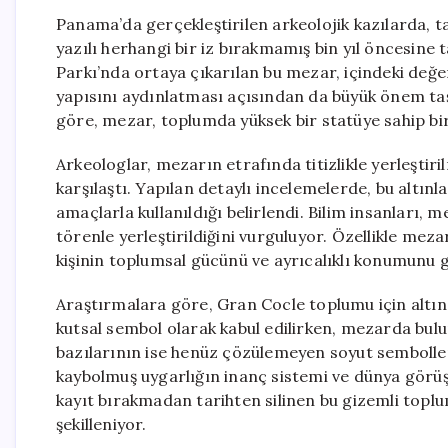
Panama’da gerçekleştirilen arkeolojik kazılarda, t
yazılı herhangi bir iz bırakmamış bin yıl öncesine t
Parkı’nda ortaya çıkarılan bu mezar, içindeki değerl
yapısını aydınlatması açısından da büyük önem taş
göre, mezar, toplumda yüksek bir statüye sahip bir 
Arkeologlar, mezarın etrafında titizlikle yerleştirilm
karşılaştı. Yapılan detaylı incelemelerde, bu altınl
amaçlarla kullanıldığı belirlendi. Bilim insanları, m
törenle yerleştirildiğini vurguluyor. Özellikle me
kişinin toplumsal gücünü ve ayrıcalıklı konumunu 
Araştırmalara göre, Gran Cocle toplumu için altın,
kutsal sembol olarak kabul edilirken, mezarda bulun
bazılarının ise henüz çözülemeyen soyut semboller i
kaybolmuş uygarlığın inanç sistemi ve dünya görüş
kayıt bırakmadan tarihten silinen bu gizemli topl
şekilleniyor.