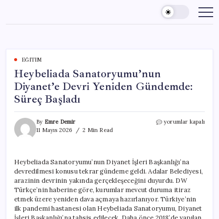
Skip
to
content
EĞITIM
Heybeliada Sanatoryumu’nun
Diyanet’e Devri Yeniden Gündemde:
Süreç Başladı
Heybeliada
By
Emre Demir
yorumlar kapalı
Sanatoryumu’nun
11 Mayıs 2026
2 Min Read
Diyanet’e
Devri
Yeniden
Heybeliada Sanatoryumu’nun Diyanet İşleri Başkanlığı’na
Gündemde:
devredilmesi konusu tekrar gündeme geldi. Adalar Belediyesi,
Süreç
Başladı
arazinin devrinin yakında gerçekleşeceğini duyurdu. DW
için
Türkçe’nin haberine göre, kurumlar mevcut duruma itiraz
etmek üzere yeniden dava açmaya hazırlanıyor. Türkiye’nin
ilk pandemi hastanesi olan Heybeliada Sanatoryumu, Diyanet
İşleri Başkanlığı’na tahsis edilecek. Daha önce 2018’de yapılan