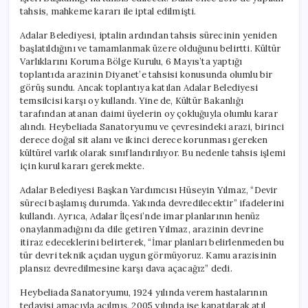
tahsis, mahkeme kararı ile iptal edilmişti.
Adalar Belediyesi, iptalin ardından tahsis sürecinin yeniden
başlatıldığını ve tamamlanmak üzere olduğunu belirtti. Kültür
Varlıklarını Koruma Bölge Kurulu, 6 Mayıs’ta yaptığı
toplantıda arazinin Diyanet’e tahsisi konusunda olumlu bir
görüş sundu. Ancak toplantıya katılan Adalar Belediyesi
temsilcisi karşı oy kullandı. Yine de, Kültür Bakanlığı
tarafından atanan daimi üyelerin oy çokluğuyla olumlu karar
alındı. Heybeliada Sanatoryumu ve çevresindeki arazi, birinci
derece doğal sit alanı ve ikinci derece korunması gereken
kültürel varlık olarak sınıflandırılıyor. Bu nedenle tahsis işlemi
için kurul kararı gerekmekte.
Adalar Belediyesi Başkan Yardımcısı Hüseyin Yılmaz, “Devir
süreci başlamış durumda. Yakında devredilecektir” ifadelerini
kullandı. Ayrıca, Adalar İlçesi’nde imar planlarının henüz
onaylanmadığını da dile getiren Yılmaz, arazinin devrine
itiraz edeceklerini belirterek, “İmar planları belirlenmeden bu
tür devri teknik açıdan uygun görmüyoruz. Kamu arazisinin
plansız devredilmesine karşı dava açacağız” dedi.
Heybeliada Sanatoryumu, 1924 yılında verem hastalarının
tedavisi amacıyla açılmış, 2005 yılında ise kapatılarak atıl