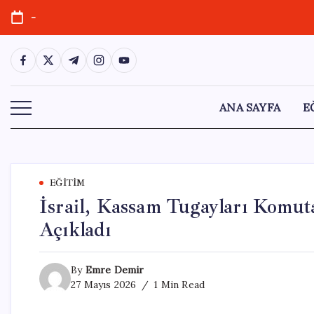
Skip
-
to
content
https://www.facebook.com/
https://twitter.com/
https://t.me/
https://www.instagram.com/
https://youtube.com/
ANA SAYFA
E
EĞITIM
İsrail, Kassam Tugayları Kom
Açıkladı
By
Emre Demir
27 Mayıs 2026
1 Min Read