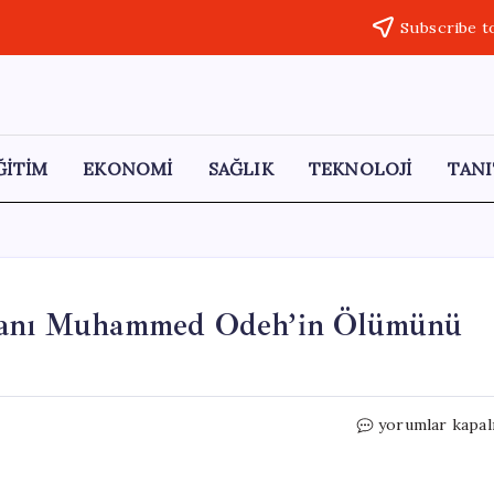
Subscribe t
ĞİTİM
EKONOMİ
SAĞLIK
TEKNOLOJİ
TANI
utanı Muhammed Odeh’in Ölümünü
İsrail,
yorumlar kapal
Kassam
Tugayları
Komutanı