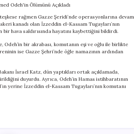
Muhammed
Odeh’in
 ateşkese rağmen Gazze Şeridi’nde operasyonlarına deva
Ölümünü
 askeri kanadı olan İzzeddin el-Kassam Tugayları’nın
Açıkladı
r hava saldırısında hayatını kaybettiğini bildirdi.
için
e, Odeh’in bir akrabası, komutanın eşi ve oğlu ile birlikte
töreninin ise Gazze Şehri’nde öğle namazının ardından
kanı İsrael Katz, dün yaptıkları ortak açıklamada,
irildiğini duyurdu. Ayrıca, Odeh’in Hamas istihbaratının
’ın yerine İzzeddin el-Kassam Tugayları’nın komutanı