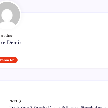
Author
re Demir
Follow Me
Next
Trajik Kaza: 2 Yaşındaki Çocuk Balkondan Düşerek Hayatını