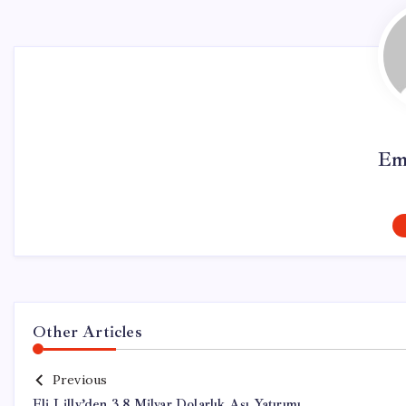
Em
Other Articles
Previous
Eli Lilly’den 3,8 Milyar Dolarlık Aşı Yatırımı