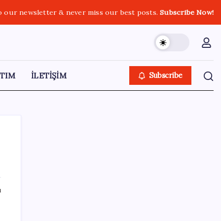
o our newsletter & never miss our best posts.
Subscribe Now!
TIM
İLETİŞİM
Subscribe
SON YAZILAR
ı
Mahkemeden Beyaz Saray’daki balo salonu
projesine durdurma kararı