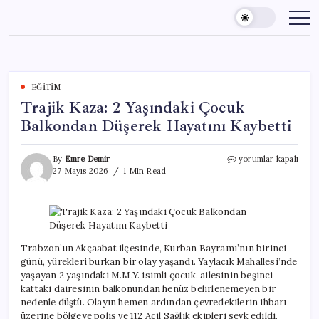
Skip
to
content
EĞITIM
Trajik Kaza: 2 Yaşındaki Çocuk
Balkondan Düşerek Hayatını Kaybetti
Trajik
By
Emre Demir
yorumlar kapalı
Kaza:
27 Mayıs 2026
1 Min Read
2
Yaşındaki
Çocuk
Balkondan
Düşerek
Hayatını
Trabzon’un Akçaabat ilçesinde, Kurban Bayramı’nın birinci
Kaybetti
günü, yürekleri burkan bir olay yaşandı. Yaylacık Mahallesi’nde
için
yaşayan 2 yaşındaki M.M.Y. isimli çocuk, ailesinin beşinci
kattaki dairesinin balkonundan henüz belirlenemeyen bir
nedenle düştü. Olayın hemen ardından çevredekilerin ihbarı
üzerine bölgeye polis ve 112 Acil Sağlık ekipleri sevk edildi.