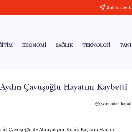
Subscribe t
ĞİTİM
EKONOMİ
SAĞLIK
TEKNOLOJİ
TANI
Aydın Çavuşoğlu Hayatını Kaybetti
Mevlüt
yorumlar kapal
Çavuşoğlu’nun
Kardeşi
Aydın
Çavuşoğlu
Mevlüt Çavuşoğlu ile Alanyaspor Kulüp Başkanı Hasan